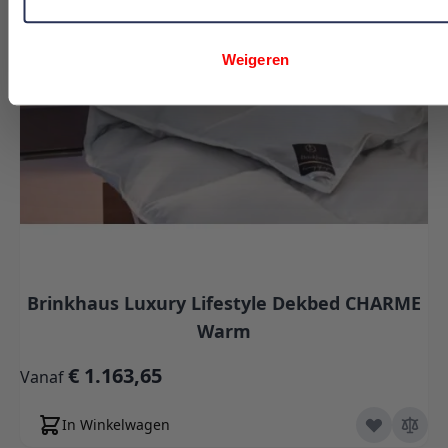
Weigeren
Brinkhaus Luxury Lifestyle Dekbed CHARME
Warm
€ 1.163,65
Vanaf
In Winkelwagen