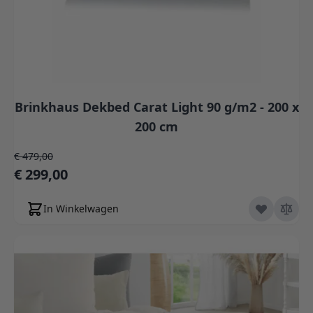
Brinkhaus Dekbed Carat Light 90 g/m2 - 200 x
200 cm
Normale prijs
€ 479,00
Speciale prijs
€ 299,00
In Winkelwagen