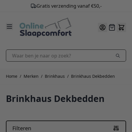
9.2
/10
Ga naar de inhoud
Offerte
Waar ben je naar op zoek?
Home
/
Merken
/
Brinkhaus
/
Brinkhaus Dekbedden
Brinkhaus Dekbedden
Filteren