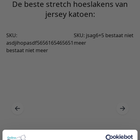
De beste stretch hoeslakens van
jersey katoen:
SKU:
SKU: jsag6+5 bestaat niet
asdjihopasdf5656165465651
meer
bestaat niet meer