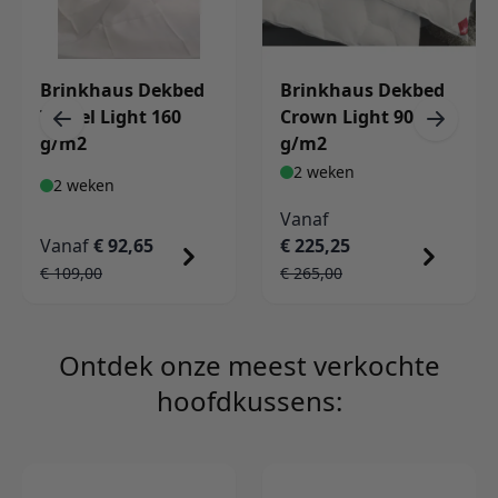
Brinkhaus Dekbed
Brinkhaus Dekbed
Tencel Light 160
Crown Light 90
g/m2
g/m2
2 weken
2 weken
Vanaf
Vanaf
€ 92,65
€ 225,25
Normale prijs
Normale prijs
€ 109,00
€ 265,00
Ontdek onze meest verkochte
hoofdkussens: