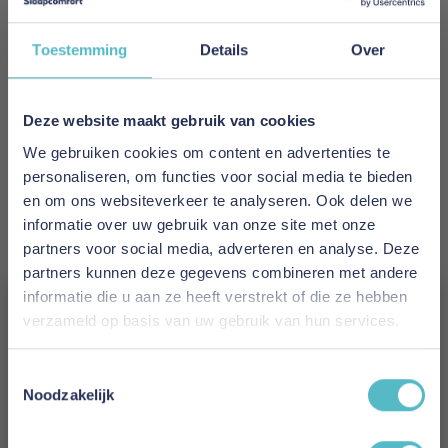
Toestemming
Details
Over
De mooiste dons collectie van
Deze website maakt gebruik van cookies
Brinkhaus, sinds 1847!
We gebruiken cookies om content en advertenties te
personaliseren, om functies voor social media te bieden
en om ons websiteverkeer te analyseren. Ook delen we
informatie over uw gebruik van onze site met onze
partners voor social media, adverteren en analyse. Deze
partners kunnen deze gegevens combineren met andere
informatie die u aan ze heeft verstrekt of die ze hebben
verzameld op basis van uw gebruik van hun services.
Vergeet je 5% korting
Toestemmingsselectie
niet!
Noodzakelijk
Brinkhaus Dekbed
Brinkhaus Dekbed
Schrijf je in en ontvang direct een kortingscode