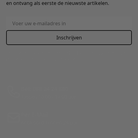
en ontvang als eerste de nieuwste artikelen.
E-mailadres
Inschrijven
This form is protected by reCAPTCHA - the
Google Privacy
Policy
and
Terms of Service
apply.
Bel: 088 24 24 880
Tussen 10:00 - 17:00 uur
Per E-Mail
Antwoord binnen 24 uur