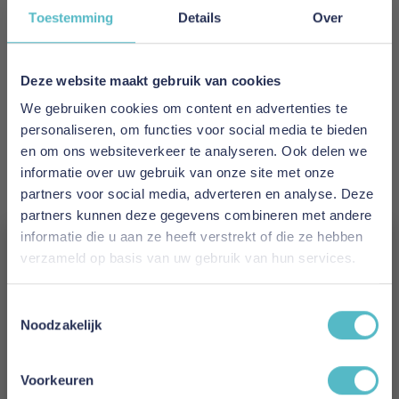
Toestemming
Details
Over
Levertijd
1 tot 2 werkdagen
Deze website maakt gebruik van cookies
Materiaal
We gebruiken cookies om content en advertenties te
Mako Jersey
personaliseren, om functies voor social media te bieden
en om ons websiteverkeer te analyseren. Ook delen we
Kleur
informatie over uw gebruik van onze site met onze
Wit
partners voor social media, adverteren en analyse. Deze
partners kunnen deze gegevens combineren met andere
Hoogte
informatie die u aan ze heeft verstrekt of die ze hebben
14 cm
verzameld op basis van uw gebruik van hun services.
Vergeet je 5% korting
Gewicht
Toestemmingsselectie
280 grams
niet!
Noodzakelijk
Schrijf je in en ontvang direct een kortingscode
Model
E-mail
Voorkeuren
Belize Mako Jersey Superior