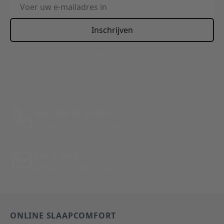
E-mailadres
Inschrijven
This form is protected by reCAPTCHA - the
Google Privacy
Policy
and
Terms of Service
apply.
Bel: 088 24 24 880
Tussen 10:00 - 17:00 uur
Per E-Mail
Antwoord binnen 24 uur
ONLINE SLAAPCOMFORT