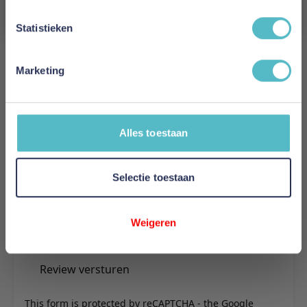
Aanmelden
Reviews
Statistieken
Marketing
Schrijf uw eigen review
U plaatst een review over:
Adore Hoeslaken Topper Belize Mako
Jersey Superior Wit
Alles toestaan
Uw naam
Samenvatting
Selectie toestaan
Review
Weigeren
Review versturen
This form is protected by reCAPTCHA - the
Google