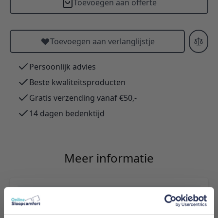
Toevoegen aan offerte
Toevoegen aan verlanglijstje
Persoonlijk advies
Beste kwaliteitsproducten
Gratis verzending vanaf €50,-
14 dagen bedenktijd
Meer informatie
Merk
Adore Home & Living