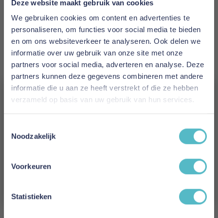
Deze website maakt gebruik van cookies
We gebruiken cookies om content en advertenties te
personaliseren, om functies voor social media te bieden
Veraflex Vouwbed Luxor
en om ons websiteverkeer te analyseren. Ook delen we
informatie over uw gebruik van onze site met onze
€ 129,00
Vanaf
partners voor social media, adverteren en analyse. Deze
partners kunnen deze gegevens combineren met andere
In Winkelwagen
informatie die u aan ze heeft verstrekt of die ze hebben
verzameld op basis van uw gebruik van hun services.
Vergeet je 5% korting
Toestemmingsselectie
Toon
niet!
Noodzakelijk
3
producten
Schrijf je in en ontvang direct een kortingscode
E-mail
Voorkeuren
Aanmelden
Logeerbedden: praktische oplossingen voor extra
Statistieken
slaapplaatsen
Een
logeerbed
is de ideale oplossing als je extra