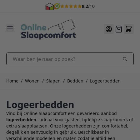
9.2
/10
Ga naar de inhoud
Offerte
Waar ben je naar op zoek?
Home
/
Wonen
/
Slapen
/
Bedden
/
Logeerbedden
Logeerbedden
Vind bij Online Slaapcomfort een gevarieerd aanbod
logeerbedden
– ideaal voor gasten, tijdelijke slaapkamers of
extra slaapplaatsen. Onze logeerbedden zijn comfortabel,
degelijk en eenvoudig in gebruik. Beschikbaar in
verschillende modellen en maten zodat je altijd een