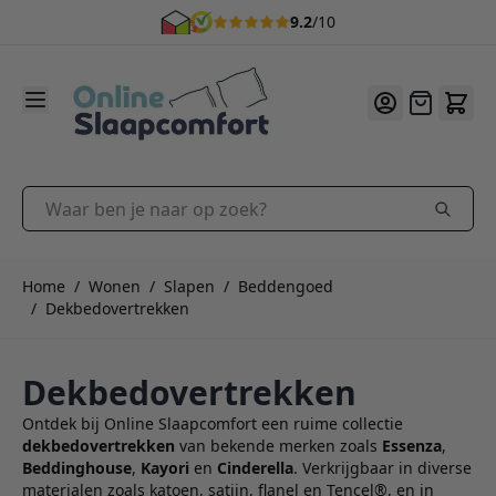
5% korting na inschrijving nieuwsbrief *
9.2
/10
Ga naar de inhoud
Offerte
Waar ben je naar op zoek?
Home
/
Wonen
/
Slapen
/
Beddengoed
/
Dekbedovertrekken
Dekbedovertrekken
Ontdek bij Online Slaapcomfort een ruime collectie
dekbedovertrekken
van bekende merken zoals
Essenza
,
Beddinghouse
,
Kayori
en
Cinderella
. Verkrijgbaar in diverse
materialen zoals katoen, satijn, flanel en Tencel®, en in