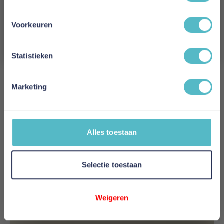
€ 77,97
Vanaf
Schrijf je in en ontvang direct een kortingscode
E-mail
Voorkeuren
In Winkelwagen
Aanmelden
Statistieken
Marketing
Alles toestaan
Selectie toestaan
Weigeren