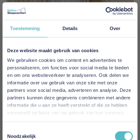
Toestemming
Details
Over
Deze website maakt gebruik van cookies
We gebruiken cookies om content en advertenties te
personaliseren, om functies voor social media te bieden
en om ons websiteverkeer te analyseren. Ook delen we
informatie over uw gebruik van onze site met onze
partners voor social media, adverteren en analyse. Deze
partners kunnen deze gegevens combineren met andere
informatie die u aan ze heeft verstrekt of die ze hebben
verzameld op basis van uw gebruik van hun services.
Kayori Dotto Dekbedovertrek Katoen-Satijn
Vergeet je 5% korting
Antracite
Toestemmingsselectie
niet!
Noodzakelijk