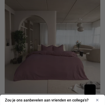
Zou je ons aanbevelen aan vrienden en collega's?
Kayori Atsui Dekbedovertrek Flanel