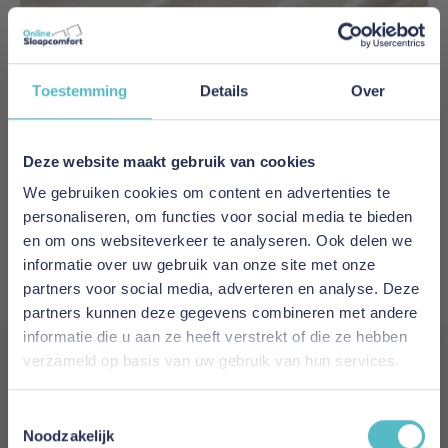
Toestemming
Details
Over
Deze website maakt gebruik van cookies
We gebruiken cookies om content en advertenties te
Emperior Silk Laken Chopin Convenience
personaliseren, om functies voor social media te bieden
Ivoorwit
en om ons websiteverkeer te analyseren. Ook delen we
informatie over uw gebruik van onze site met onze
€ 237,00
Vanaf
partners voor social media, adverteren en analyse. Deze
partners kunnen deze gegevens combineren met andere
In Winkelwagen
informatie die u aan ze heeft verstrekt of die ze hebben
verzameld op basis van uw gebruik van hun services.
Vergeet je 5% korting
Toestemmingsselectie
niet!
Noodzakelijk