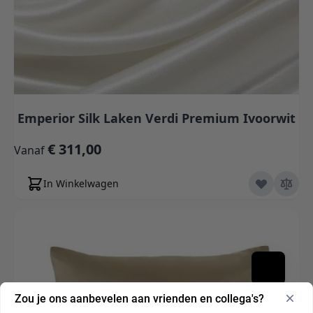
Emperior Silk Laken Verdi Premium Ivoorwit
€ 311,00
Vanaf
In Winkelwagen
Zou je ons aanbevelen aan vrienden en collega's?