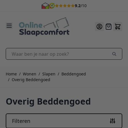
5% korting na inschrijving nieuwsbrief *
9.2
/10
Ga naar de inhoud
Offerte
Waar ben je naar op zoek?
Home
/
Wonen
/
Slapen
/
Beddengoed
/
Overig Beddengoed
Overig Beddengoed
Filteren