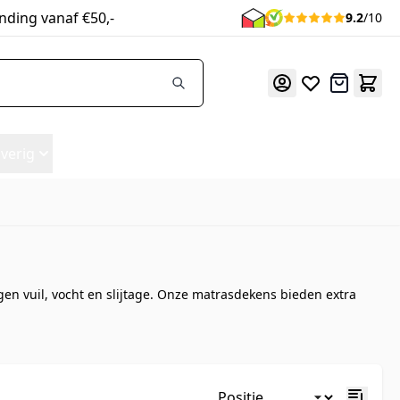
nding vanaf €50,-
9.2
/10
Offerte
verig
n vuil, vocht en slijtage. Onze matrasdekens bieden extra