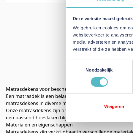
Adore M
€ 17
Vanaf
Deze website maakt gebruik
We gebruiken cookies om cont
In Win
websiteverkeer te analyseren
media, adverteren en analys
verstrekt of die ze hebben v
4
producte
Toestemmingsselectie
Noodzakelijk
Matrasdekens voor bescherming en extra comfort
Een matrasdek is een belangrijke toevoeging aan je slaap
matrasdekens in diverse materialen en uitvoeringen, zod
Weigeren
Onze matrasdekens zijn ontworpen om je matras te bes
een passend hoeslaken blijft je matras langer schoon en
Materialen en eigenschappen
Matrasdekens zijn verkrijgbaar in verschillende materia