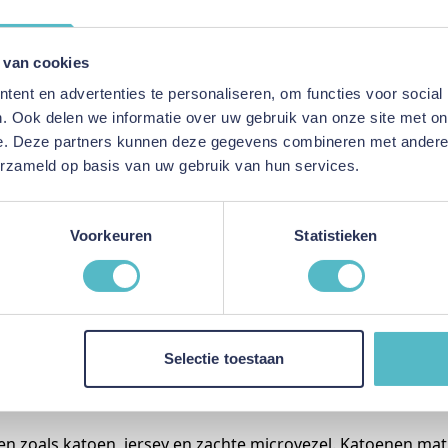
atrasdek Anti Slip Wit
,95
 van cookies
ent en advertenties te personaliseren, om functies voor social
kelwagen
. Ook delen we informatie over uw gebruik van onze site met on
e. Deze partners kunnen deze gegevens combineren met andere i
erzameld op basis van uw gebruik van hun services.
n
Voorkeuren
Statistieken
opstelling als je je matras wilt beschermen en tegelijk meer
at je een matrasdek kiest dat aansluit bij jouw slaapbehoef
Selectie toestaan
chermen tegen zweet, vlekken en andere invloeden van dag
 fris, wat bijdraagt aan een hygiënische en comfortabele 
len zoals katoen, jersey en zachte microvezel. Katoenen ma