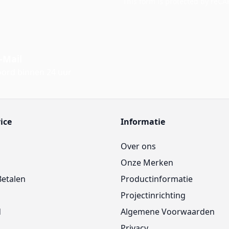
This form is protected by reC
-Mail
ord binnen 24 uur
ice
Informatie
Over ons
Onze Merken
Betalen
Productinformatie
Projectinrichting
d
Algemene Voorwaarden
Privacy