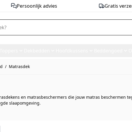
Persoonlijk advies
Gratis verze
Toppers
Dekbedden
Hoofdkussens
Beddengoed
O
ed
/
Matrasdek
atrasdekens en matrasbeschermers die jouw matras beschermen tege
orgde slaapomgeving.