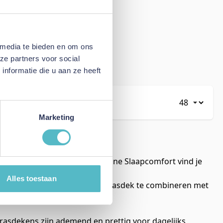
 media te bieden en om ons
ze partners voor social
nformatie die u aan ze heeft
Toon
Marketing
 comfort wilt ervaren. Bij Online Slaapcomfort vind je
ten.
Alles toestaan
elijks gebruik. Door een matrasdek te combineren met
slaapomgeving.
trasdekens zijn ademend en prettig voor dagelijks