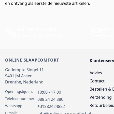
en ontvang als eerste de nieuwste artikelen.
Bel: 088 24 24 880
Per E
Tussen 10:00 - 17:00 uur
Antwo
ONLINE SLAAPCOMFORT
Klantenserv
Gedempte Singel 11
Advies
9401 JM
Assen
Contact
Drenthe,
Nederland
Bestellen & 
Openingstijden:
10:00 - 17:00
Verzending
Telefoonnummer:
088 24 24 880
Retourbelei
Whatsapp:
+31882424882
E-mail:
info@onlineslaapcomfort.nl