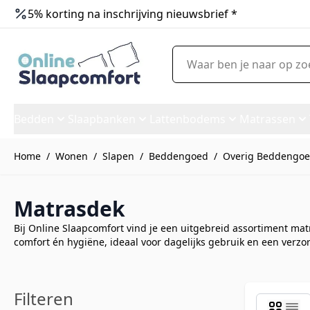
5% korting na inschrijving nieuwsbrief *
Ga naar de inhoud
Waar ben je naar op zoek?
Bedden
Slaapbanken
Lattenbodems
Matrassen
Home
/
Wonen
/
Slapen
/
Beddengoed
/
Overig Beddengo
Matrasdek
Bij Online Slaapcomfort vind je een uitgebreid assortiment m
comfort én hygiëne, ideaal voor dagelijks gebruik en een verz
Filteren