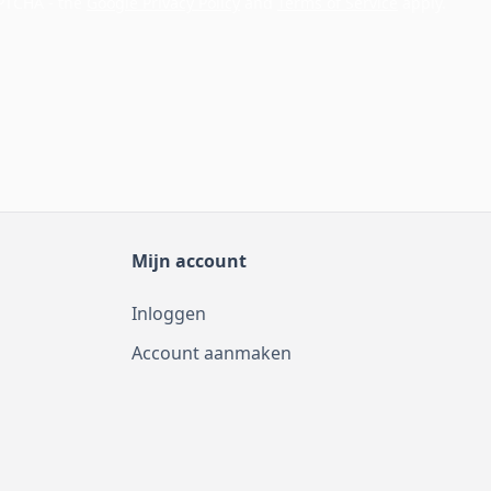
APTCHA - the
Google Privacy Policy
and
Terms of Service
apply.
Mijn account
Inloggen
Account aanmaken