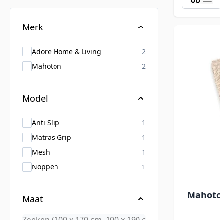
Skip to product list
Merk
products available
Adore Home & Living
2
products available
Mahoton
2
Model
products available
Anti Slip
1
products available
Matras Grip
1
products available
Mesh
1
products available
Noppen
1
Mahoto
Maat