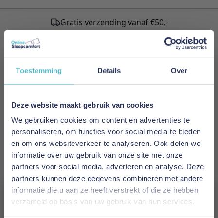
Gratis verzending vanaf €50,-
Schrijf je in voor onze nieuwsbrief!
Toestemming
Details
Over
Meld je nu aan voor de nieuwsbrief
en ontvang als eerste de nieuwste artikelen.
Deze website maakt gebruik van cookies
We gebruiken cookies om content en advertenties te
E-mailadres
personaliseren, om functies voor social media te bieden
en om ons websiteverkeer te analyseren. Ook delen we
Inschrijven
informatie over uw gebruik van onze site met onze
partners voor social media, adverteren en analyse. Deze
This form is protected by reCAPTCHA - the
Google Privacy
partners kunnen deze gegevens combineren met andere
Policy
and
Terms of Service
apply.
informatie die u aan ze heeft verstrekt of die ze hebben
verzameld op basis van uw gebruik van hun services.