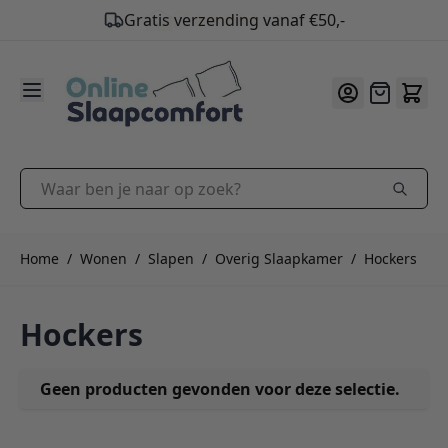
Gratis verzending vanaf €50,-
9.2
/10
Ga naar de inhoud
Offerte
Waar ben je naar op zoek?
Home
/
Wonen
/
Slapen
/
Overig Slaapkamer
/
Hockers
Hockers
Geen producten gevonden voor deze selectie.