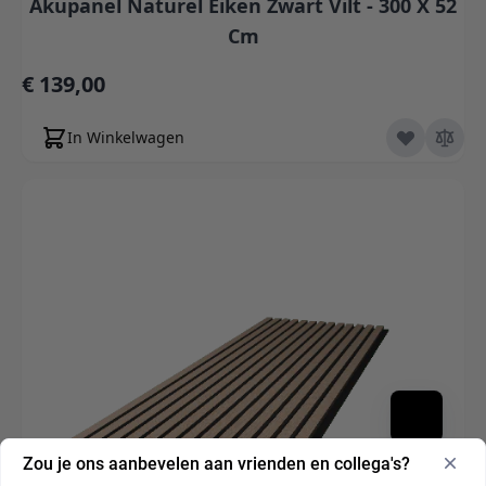
Akupanel Naturel Eiken Zwart Vilt - 300 X 52
Cm
€ 139,00
In Winkelwagen
Zou je ons aanbevelen aan vrienden en collega's?