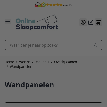
9.2
/10
Ga naar de inhoud
Offerte
Waar ben je naar op zoek?
Home
/
Wonen
/
Meubels
/
Overig Wonen
/
Wandpanelen
Wandpanelen