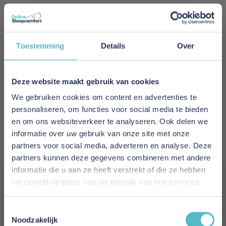
Akupanel Eindlat Naturel Eiken - 260 Cm
Toestemming
Details
Over
€ 39,95
Deze website maakt gebruik van cookies
In Winkelwagen
We gebruiken cookies om content en advertenties te
personaliseren, om functies voor social media te bieden
en om ons websiteverkeer te analyseren. Ook delen we
informatie over uw gebruik van onze site met onze
partners voor social media, adverteren en analyse. Deze
partners kunnen deze gegevens combineren met andere
informatie die u aan ze heeft verstrekt of die ze hebben
verzameld op basis van uw gebruik van hun services.
Vergeet je 5% korting
Toestemmingsselectie
niet!
Noodzakelijk