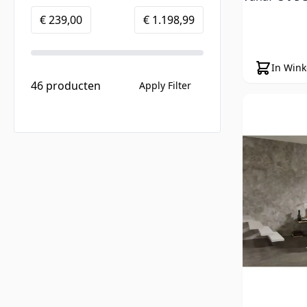
Minimum value
Maximale Waarde
€ 239,00
€ 1.198,99
In Win
46 producten
Apply Filter