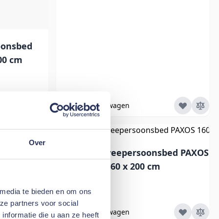
oonsbed
00 cm
In Winkelwagen
Over
sbed SENNE
Poldimar Tweepersoonsbed PAXOS
160 x 200 cm
€ 359,00
 media te bieden en om ons
ze partners voor social
In Winkelwagen
nformatie die u aan ze heeft