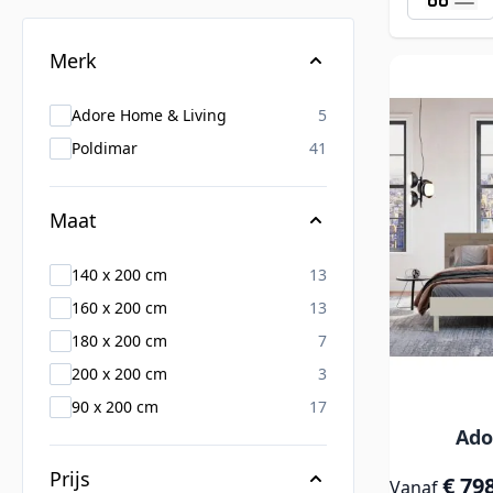
Skip to product list
Merk
products available
Adore Home & Living
5
products available
Poldimar
41
Maat
products available
140 x 200 cm
13
products available
160 x 200 cm
13
products available
180 x 200 cm
7
products available
200 x 200 cm
3
products available
90 x 200 cm
17
Ado
Prijs
€ 79
Vanaf