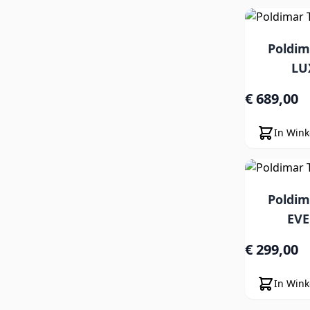
Poldi
LU
€ 689,00
In Win
Poldi
EVE
€ 299,00
In Win