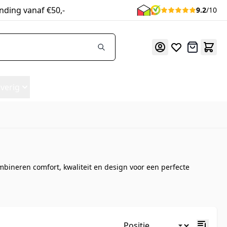
nding vanaf €50,-
9.2
/10
Offerte
verig
mbineren comfort, kwaliteit en design voor een perfecte