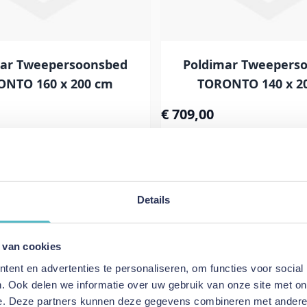
mar Tweepersoonsbed
Poldimar Tweepers
ONTO 160 x 200 cm
TORONTO 140 x 2
€ 709,00
kelwagen
In Winkelwagen
Details
Tweepersoonsbed SENNE
Poldimar Tweepersoon
160 x 200 cm
140 x 200 cm
 van cookies
€ 449,00
ent en advertenties te personaliseren, om functies voor social
. Ook delen we informatie over uw gebruik van onze site met on
kelwagen
In Winkelwagen
e. Deze partners kunnen deze gegevens combineren met andere i