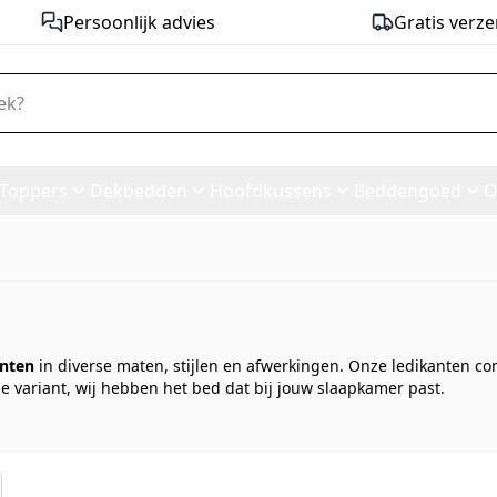
Persoonlijk advies
Gratis verze
Toppers
Dekbedden
Hoofdkussens
Beddengoed
O
anten
in diverse maten, stijlen en afwerkingen. Onze ledikanten co
ne variant, wij hebben het bed dat bij jouw slaapkamer past.