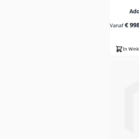
Ado
€ 99
Vanaf
In Win