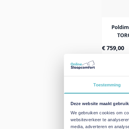
Poldi
TOR
€ 759,00
In Win
Toestemming
Poldimar 
Deze website maakt gebruik
€ 489,00
We gebruiken cookies om cont
websiteverkeer te analyseren
In Win
media, adverteren en analys