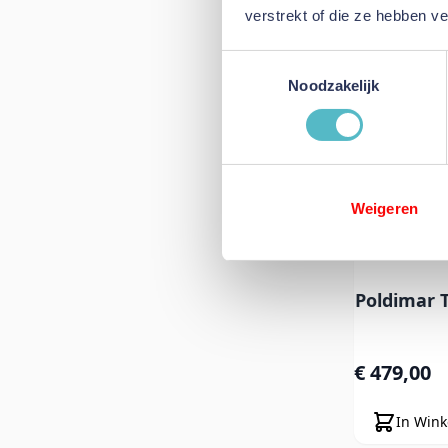
verstrekt of die ze hebben v
Toestemmingsselectie
Poldimar
Noodzakelijk
€ 339,00
In Win
Weigeren
Poldimar
€ 479,00
In Win