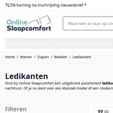
5% korting na inschrijving nieuwsbrief *
Ga naar de inhoud
Waar ben je naar op zoek?
Bedden
Slaapbanken
Lattenbodems
Matrassen
Home
/
Wonen
/
Slapen
/
Bedden
/
Ledikanten
Ledikanten
Vind bij Online Slaapcomfort een uitgebreid assortiment
ledik
nachtrust. Of je nu kiest voor een klassiek model of een moder
Filteren