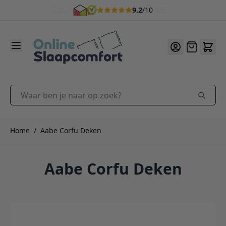
9.2
/10
Ga naar de inhoud
Offerte
Waar ben je naar op zoek?
Home
/
Aabe Corfu Deken
Aabe Corfu Deken