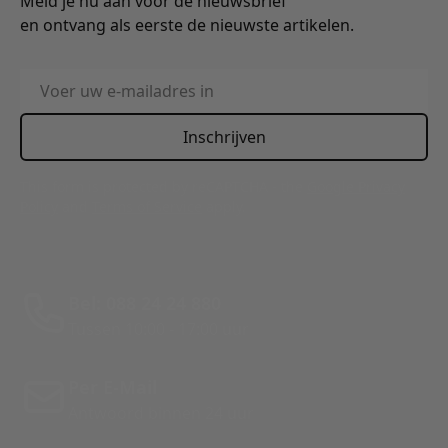
Meld je nu aan voor de nieuwsbrief
en ontvang als eerste de nieuwste artikelen.
E-mailadres
Inschrijven
This form is protected by reCAPTCHA - the
Google Privacy
Policy
and
Terms of Service
apply.
Bel: 088 24 24 880
Tussen 10:00 - 17:00 uur
Per E-Mail
Antwoord binnen 24 uur