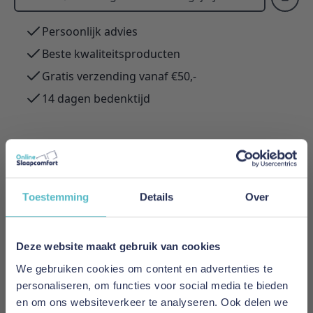
Persoonlijk advies
Beste kwaliteitsproducten
Gratis verzending vanaf €50,-
14 dagen bedenktijd
Omschrijving /
Aabe Corfu Deken
Toestemming
Details
Over
Aabe Corfu Deken 400 Gram/M2
Meer informatie
Deze website maakt gebruik van cookies
We gebruiken cookies om content en advertenties te
personaliseren, om functies voor social media te bieden
Merk
en om ons websiteverkeer te analyseren. Ook delen we