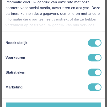
Aabe
informatie over uw gebruik van onze site met onze
partners voor social media, adverteren en analyse. Deze
Levertijd
partners kunnen deze gegevens combineren met andere
1 tot 2 werkdagen
informatie die u aan ze heeft verstrekt of die ze hebben
verzameld op basis van uw gebruik van hun services.
Reviews
Vergeet je 5% korting
Toestemmingsselectie
niet!
Noodzakelijk
Schrijf uw eigen review
Schrijf je in en ontvang direct een kortingscode
E-mail
Voorkeuren
U plaatst een review over:
Aabe Corfu Deken
Aanmelden
Uw naam
Statistieken
Samenvatting
Marketing
Review