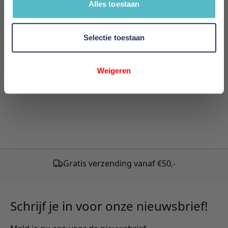
Alles toestaan
Review versturen
This form is protected by reCAPTCHA - the
Google
Selectie toestaan
Privacy Policy
and
Terms of Service
apply.
Weigeren
Schrijf je in voor onze nieuwsbrief!