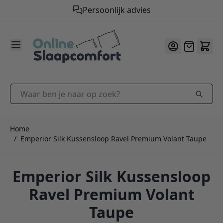
Gratis verzending vanaf €50,-
9.2
/10
Ga naar de inhoud
Offerte
Waar ben je naar op zoek?
Home
/
Emperior Silk Kussensloop Ravel Premium Volant Taupe
Emperior Silk Kussensloop
Ravel Premium Volant
Taupe