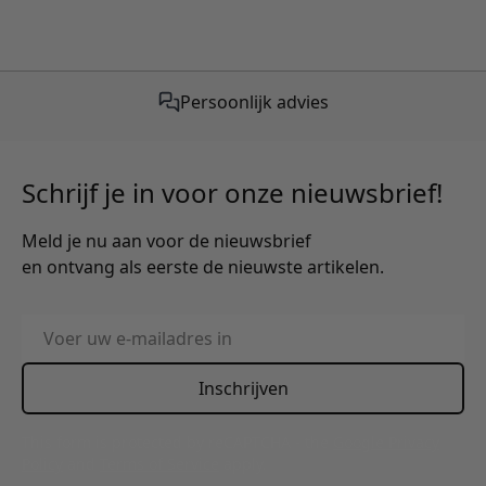
Gratis verzending vanaf €50,-
Persoonlijk advies
Schrijf je in voor onze nieuwsbrief!
Meld je nu aan voor de nieuwsbrief
en ontvang als eerste de nieuwste artikelen.
E-mailadres
Inschrijven
This form is protected by reCAPTCHA - the
Google Privacy
Policy
and
Terms of Service
apply.