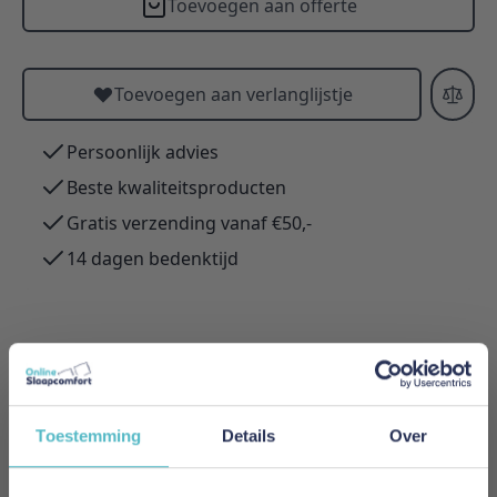
Toevoegen aan offerte
Toevoegen aan verlanglijstje
Persoonlijk advies
Beste kwaliteitsproducten
Gratis verzending vanaf €50,-
14 dagen bedenktijd
Meer informatie
Toestemming
Details
Over
Merk
Emperior Silk