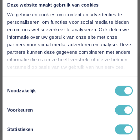
Deze website maakt gebruik van cookies
Levertijd
We gebruiken cookies om content en advertenties te
4 weken
personaliseren, om functies voor social media te bieden
en om ons websiteverkeer te analyseren. Ook delen we
Materiaal
informatie over uw gebruik van onze site met onze
100% zijde
partners voor social media, adverteren en analyse. Deze
partners kunnen deze gegevens combineren met andere
Kleur
informatie die u aan ze heeft verstrekt of die ze hebben
Taupe
verzameld op basis van uw gebruik van hun services.
Vergeet je 5% korting
Model
Toestemmingsselectie
Ravel
niet!
Noodzakelijk
Schrijf je in en ontvang direct een kortingscode
Reviews
E-mail
Voorkeuren
Aanmelden
Statistieken
Schrijf uw eigen review