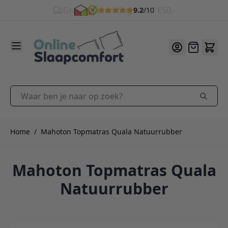
9.2
/10
Ga naar de inhoud
Offerte
Waar ben je naar op zoek?
Home
/
Mahoton Topmatras Quala Natuurrubber
Mahoton Topmatras Quala
Natuurrubber