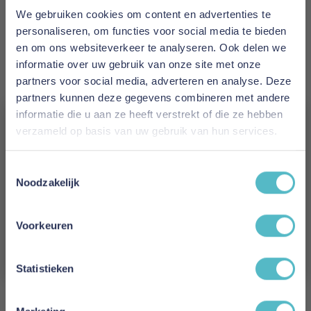
Thermostar
. Deze materialen zorgen voor een
We gebruiken cookies om content en advertenties te
uitstekend vocht- en temperatuurregulerend
personaliseren, om functies voor social media te bieden
slaapklimaat en maken de topmatras
en om ons websiteverkeer te analyseren. Ook delen we
comfortabel in elk seizoen.
informatie over uw gebruik van onze site met onze
Met een totale hoogte van circa
10 cm
voegt de
partners voor social media, adverteren en analyse. Deze
Quala topmatras extra comfort toe zonder de
partners kunnen deze gegevens combineren met andere
hoogte van het bed te overdrijven.
informatie die u aan ze heeft verstrekt of die ze hebben
De topmatras is verkrijgbaar in
soft
en
medium
verzameld op basis van uw gebruik van hun services.
ligcomfort, zodat u het comfort kunt afstemmen
Vergeet je 5% korting
op uw persoonlijke voorkeur.
Toestemmingsselectie
niet!
Noodzakelijk
Meer informatie
Schrijf je in en ontvang direct een kortingscode
E-mail
Voorkeuren
Merk
Aanmelden
Mahoton
Statistieken
EAN