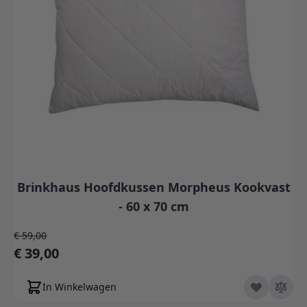
Brinkhaus Hoofdkussen Morpheus Kookvast
- 60 x 70 cm
Normale prijs
€ 59,00
Speciale prijs
€ 39,00
In Winkelwagen