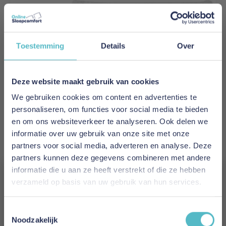
Toestemming
Details
Over
Deze website maakt gebruik van cookies
We gebruiken cookies om content en advertenties te
personaliseren, om functies voor social media te bieden
en om ons websiteverkeer te analyseren. Ook delen we
informatie over uw gebruik van onze site met onze
partners voor social media, adverteren en analyse. Deze
partners kunnen deze gegevens combineren met andere
informatie die u aan ze heeft verstrekt of die ze hebben
verzameld op basis van uw gebruik van hun services.
Welldom Hoofdkussen Latex Medium 60 x 40
Vergeet je 5% korting
cm
Toestemmingsselectie
niet!
Noodzakelijk