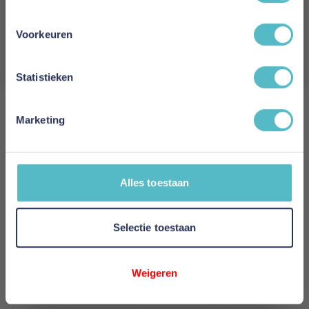
€ 139,00
Schrijf je in en ontvang direct een kortingscode
E-mail
Voorkeuren
In Winkelwagen
Aanmelden
Statistieken
Marketing
Alles toestaan
Selectie toestaan
Weigeren