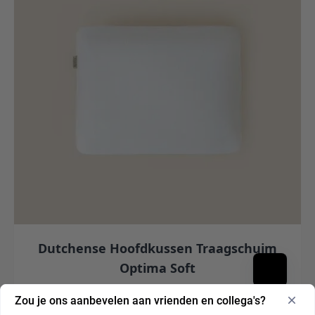
Dutchense Hoofdkussen Traagschuim
Optima Soft
€ 119,00
Zou je ons aanbevelen aan vrienden en collega's?