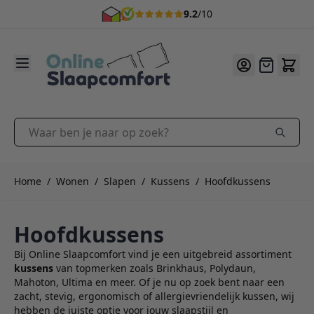
5% korting na inschrijving nieuwsbrief *
9.2
/10
Ga naar de inhoud
Offerte
Waar ben je naar op zoek?
Home
/
Wonen
/
Slapen
/
Kussens
/
Hoofdkussens
Hoofdkussens
Bij Online Slaapcomfort vind je een uitgebreid assortiment
kussens
van topmerken zoals Brinkhaus, Polydaun,
Mahoton, Ultima en meer. Of je nu op zoek bent naar een
zacht, stevig, ergonomisch of allergievriendelijk kussen, wij
hebben de juiste optie voor jouw slaapstijl en