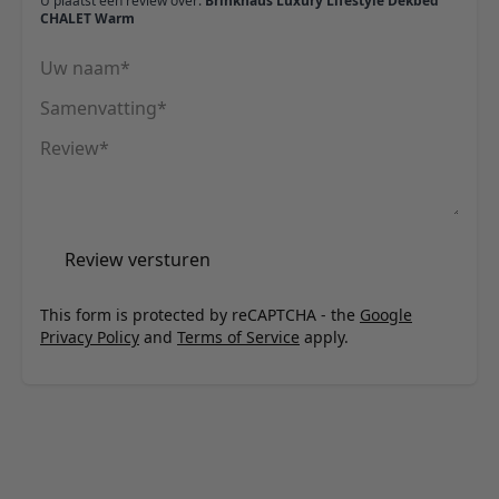
U plaatst een review over:
Brinkhaus Luxury Lifestyle Dekbed
CHALET Warm
Uw naam
Samenvatting
Review
Review versturen
This form is protected by reCAPTCHA - the
Google
Privacy Policy
and
Terms of Service
apply.