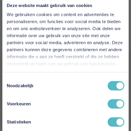
Warmteklasse:
10.5 (warm)
Deze website maakt gebruik van cookies
Vulling:
100% Canadees ganzendons
Tijk:
100% katoenen nano-batist, peach skin
We gebruiken cookies om content en advertenties te
finish
personaliseren, om functies voor social media te bieden
Eigenschappen:
warm, isolerend, luxe comfort
en om ons websiteverkeer te analyseren. Ook delen we
Wasbaar:
tot 60°C
informatie over uw gebruik van onze site met onze
partners voor social media, adverteren en analyse. Deze
Meer informatie
partners kunnen deze gegevens combineren met andere
informatie die u aan ze heeft verstrekt of die ze hebben
verzameld op basis van uw gebruik van hun services.
Merk
Vergeet je 5% korting
Brinkhaus Luxury Lifestyle
Toestemmingsselectie
niet!
Noodzakelijk
Levertijd
Schrijf je in en ontvang direct een kortingscode
2 weken
E-mail
Voorkeuren
Aanmelden
Tijk
Statistieken
100% mako-katoen