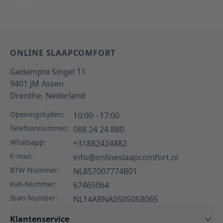
Antwoord binnen 24 uur
ONLINE SLAAPCOMFORT
Gedempte Singel 11
9401 JM
Assen
Drenthe,
Nederland
Openingstijden:
10:00 - 17:00
Telefoonnummer:
088 24 24 880
Whatsapp:
+31882424882
E-mail:
info@onlineslaapcomfort.nl
BTW-Nummer:
NL857007774B01
KvK-Nummer:
67465064
Iban-Number:
NL14ABNA0505058065
Klantenservice