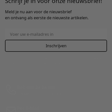
Schrijf je in voor onze nieuwsbrief!
Meld je nu aan voor de nieuwsbrief
en ontvang als eerste de nieuwste artikelen.
E-mailadres
Inschrijven
This form is protected by reCAPTCHA - the
Google Privacy
Policy
and
Terms of Service
apply.
Bel: 088 24 24 880
Tussen 10:00 - 17:00 uur
Per E-Mail