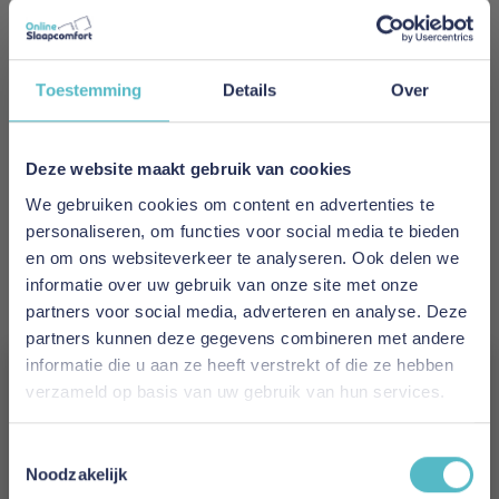
De dekbedtijk van
mako-batist
(100% katoen)
voelt zacht en luxe aan, mede door de
peach skin
touch
afwerking en arganolie-behandeling. Door
de
Nomite®
en
Daunasan®
Toestemming
Details
Over
kwaliteitskeurmerken bent u verzekerd van een
hygiënisch, allergievriendelijk product dat
langdurig kwaliteit behoudt.
Deze website maakt gebruik van cookies
Dankzij het ingebouwde
knoopsgat- en
We gebruiken cookies om content en advertenties te
drukknoopsysteem
kan dit dekbed eenvoudig
personaliseren, om functies voor social media te bieden
gecombineerd worden met de Light of Warm
en om ons websiteverkeer te analyseren. Ook delen we
variant wanneer uw warmtebehoefte verandert.
informatie over uw gebruik van onze site met onze
Warmteklasse:
medium – ideaal voor lente,
partners voor social media, adverteren en analyse. Deze
herfst en gematigde slaapkamers
partners kunnen deze gegevens combineren met andere
Wasbaar:
tot 60 °C (tijk)
informatie die u aan ze heeft verstrekt of die ze hebben
Meer informatie
verzameld op basis van uw gebruik van hun services.
Vergeet je 5% korting
Toestemmingsselectie
niet!
Noodzakelijk
Merk