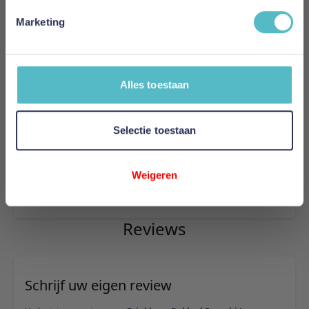
Warmteklasse
Marketing
Warmteklasse 2
Vulling
Alles toestaan
Synthetisch
Vulgewicht
Selectie toestaan
240 gram/m2
Model
Weigeren
Bauschi Lux
Reviews
Schrijf uw eigen review