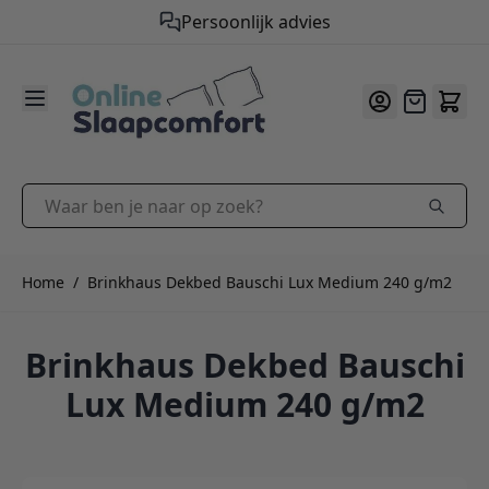
Gratis verzending vanaf €50,-
9.2
/10
Ga naar de inhoud
Offerte
Waar ben je naar op zoek?
Home
/
Brinkhaus Dekbed Bauschi Lux Medium 240 g/m2
Brinkhaus Dekbed Bauschi
Lux Medium 240 g/m2