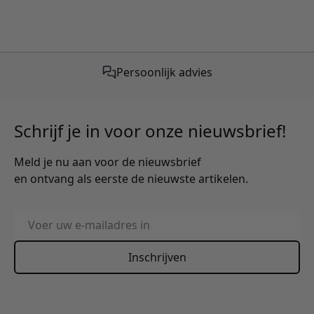
Gratis verzending vanaf €50,-
Persoonlijk advies
Schrijf je in voor onze nieuwsbrief!
Meld je nu aan voor de nieuwsbrief
en ontvang als eerste de nieuwste artikelen.
E-mailadres
Inschrijven
This form is protected by reCAPTCHA - the
Google Privacy
Policy
and
Terms of Service
apply.