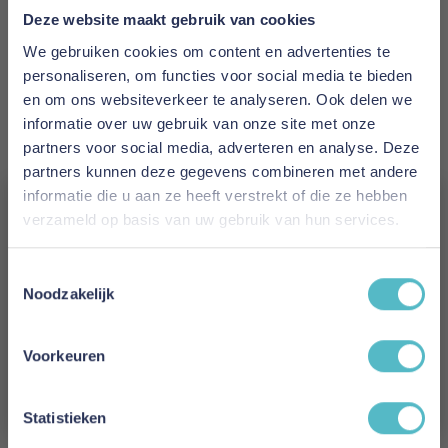
Eigenschappen:
comfortabel, ademend,
Deze website maakt gebruik van cookies
vormvast
Wasbaar:
tot 60°C
We gebruiken cookies om content en advertenties te
personaliseren, om functies voor social media te bieden
Meer informatie
en om ons websiteverkeer te analyseren. Ook delen we
informatie over uw gebruik van onze site met onze
partners voor social media, adverteren en analyse. Deze
Merk
partners kunnen deze gegevens combineren met andere
informatie die u aan ze heeft verstrekt of die ze hebben
Brinkhaus
verzameld op basis van uw gebruik van hun services.
EAN
Vergeet je 5% korting
x
Toestemmingsselectie
niet!
Noodzakelijk
Levertijd
Schrijf je in en ontvang direct een kortingscode
2 weken
E-mail
Voorkeuren
Aanmelden
Tijk
Statistieken
Katoen Satijn