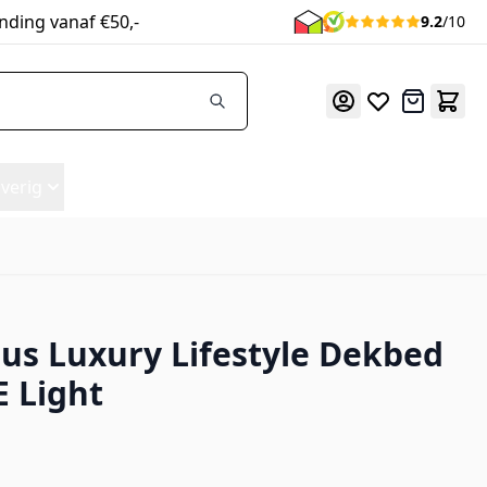
nding vanaf €50,-
9.2
/10
Offerte
verig
us Luxury Lifestyle Dekbed
 Light