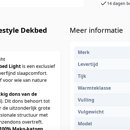
14 dagen b
estyle Dekbed
Meer informatie
Merk
ght
Levertijd
bed Light
is een exclusief
verfijnd slaapcomfort.
Tijk
f voor wie van nature
Warmteklasse
kkig dons van de
Vulling
4). Dit dons behoort tot
 de uitzonderlijk grote
Vulgewicht
nsionale structuur met
anzendons overtreft.
Model
n 100% Mako-katoen
,