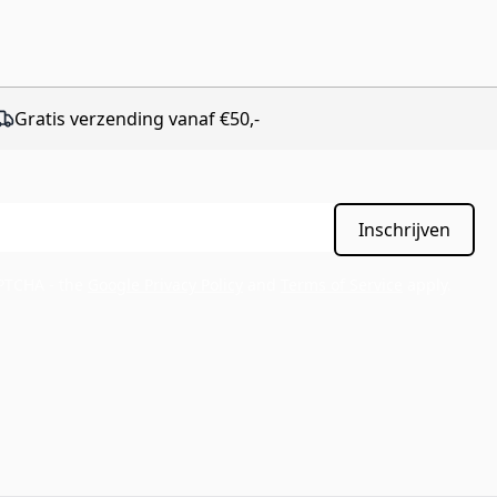
Gratis verzending vanaf €50,-
Inschrijven
APTCHA - the
Google Privacy Policy
and
Terms of Service
apply.