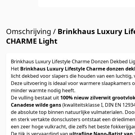
Omschrijving /
Brinkhaus Luxury Lif
CHARME Light
Brinkhaus Luxury Lifestyle Charme Donzen Dekbed Li
Het
Brinkhaus Luxury Lifestyle Charme donzen dek
licht dekbed voor slapers die houden van een luchtig, 
Deze uitvoering is ideaal voor warmere slaapkamers o
minder warmte nodig heeft.
De vulling bestaat uit
100% nieuw zilverwit grootvlo
Canadese wilde gans
(kwaliteitsklasse I, DIN EN 1293
de absolute top binnen natuurlijke vulmaterialen. Door
en sterk vertakte donsclusters ontstaat een driedime
een zeer hoge vulkracht, die zelfs het beste fokkerijg
De tijk is vervaardigd van
ultrafijne Nano-Batist va