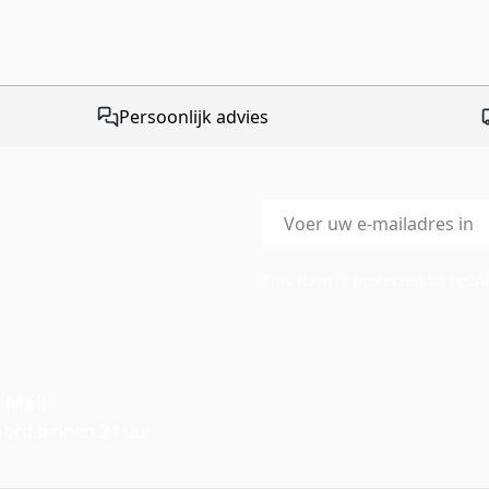
Persoonlijk advies
E-mailadres
This form is protected by reC
-Mail
ord binnen 24 uur