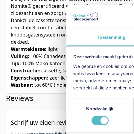
Nomite® gecertificeerd en donsdicht geweven. Deze h
zijdezacht aan en zorgt voor optimale ventilatie en voc
Dankzij de cassetteconstructie blijft het dons gelijkma
een stabiel, comfortabel liggevoel. De subtiele witte sa
knoopsgatensysteem onderstrepen het luxe en functio
Toestemming
dekbed.
Warmteklasse:
light
Vulling:
100% Canadees wild ganzendons
Deze website maakt gebruik
Tijk:
100% Mako-katoen Nano-Batist, Nomite®
We gebruiken cookies om cont
Constructie:
cassette, knoopsgaten
websiteverkeer te analyseren
Eigenschappen:
zeer licht, luchtig, uitzonderlijke vulk
media, adverteren en analys
Wasbaar:
tot 60°C (indien nodig)
verstrekt of die ze hebben v
Reviews
Toestemmingsselectie
Noodzakelijk
Schrijf uw eigen review
U plaatst een review over:
Brinkhaus Luxury