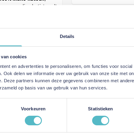
oogwaardige batist voelt
htregulatie.
tig verdeeld en ontstaat
tijnen bies en het
nele karakter van dit
Details
 van cookies
ent en advertenties te personaliseren, om functies voor social
. Ook delen we informatie over uw gebruik van onze site met on
racht
e. Deze partners kunnen deze gegevens combineren met andere i
erzameld op basis van uw gebruik van hun services.
Voorkeuren
Statistieken