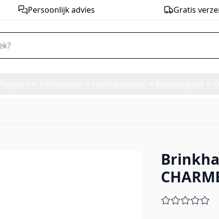
Persoonlijk advies
Gratis verze
Toppers
Dekbedden
Hoofdkussens
Beddengoed
O
Brinkha
Dekbed CHARME Light
CHARME