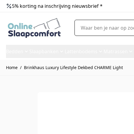
5% korting na inschrijving nieuwsbrief *
Ga naar de inhoud
Waar ben je naar op zoek?
Bedden
Slaapbanken
Lattenbodems
Matrassen
Home
/
Brinkhaus Luxury Lifestyle Dekbed CHARME Light
Brinkhaus Luxury Lifestyle 