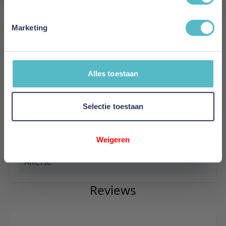
37% zijde - 63% tencel
Marketing
Warmteklasse
Light
Vulling
Alles toestaan
100% Arctisch eendendons
Selectie toestaan
Vulgewicht
70g/m²
Weigeren
Model
ARCTIC
Reviews