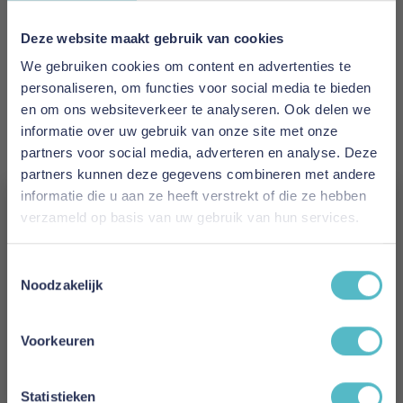
aan op het lichaam en zorgt voor een stabiel en
comfortabel slaapklimaat zonder oververhitting.
Deze website maakt gebruik van cookies
Warmteklasse:
4.5 (licht)
Vulling:
100% zilverwit eendendons
We gebruiken cookies om content en advertenties te
Tijk:
Lyocell (TENCEL™) / zijde satijn
personaliseren, om functies voor social media te bieden
Eigenschappen:
lichtgewicht, ademend, luxe
en om ons websiteverkeer te analyseren. Ook delen we
huidgevoel
informatie over uw gebruik van onze site met onze
Onderhoud:
professionele reiniging
partners voor social media, adverteren en analyse. Deze
partners kunnen deze gegevens combineren met andere
Meer informatie
informatie die u aan ze heeft verstrekt of die ze hebben
verzameld op basis van uw gebruik van hun services.
Vergeet je 5% korting
Merk
Toestemmingsselectie
niet!
Noodzakelijk
Brinkhaus Luxury Lifestyle
Schrijf je in en ontvang direct een kortingscode
Levertijd
E-mail
Voorkeuren
2 weken
Aanmelden
Statistieken
Tijk