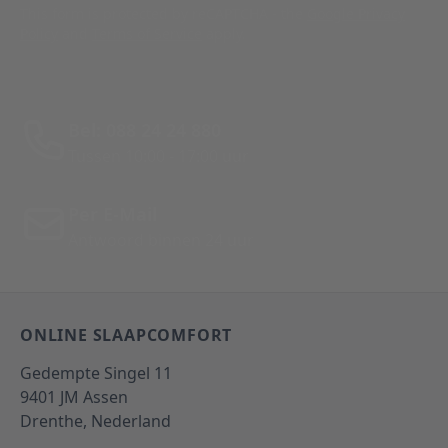
This form is protected by reCAPTCHA - the
Google Privacy
Policy
and
Terms of Service
apply.
Bel: 088 24 24 880
Tussen 10:00 - 17:00 uur
Per E-Mail
Antwoord binnen 24 uur
ONLINE SLAAPCOMFORT
Gedempte Singel 11
9401 JM
Assen
Drenthe,
Nederland