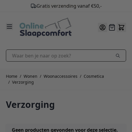
9.2
/10
Ga naar de inhoud
Offerte
Waar ben je naar op zoek?
Home
/
Wonen
/
Woonaccessoires
/
Cosmetica
/
Verzorging
Verzorging
Geen producten gevonden voor deze selectie.