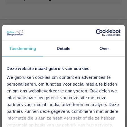
Gratis verzending vanaf €50,-
Toestemming
Details
Over
Schrijf je in voor onze nieuwsbrief!
Meld je nu aan voor de nieuwsbrief
Deze website maakt gebruik van cookies
en ontvang als eerste de nieuwste artikelen.
We gebruiken cookies om content en advertenties te
personaliseren, om functies voor social media te bieden
E-mailadres
en om ons websiteverkeer te analyseren. Ook delen we
informatie over uw gebruik van onze site met onze
Inschrijven
partners voor social media, adverteren en analyse. Deze
partners kunnen deze gegevens combineren met andere
This form is protected by reCAPTCHA - the
Google Privacy
informatie die u aan ze heeft verstrekt of die ze hebben
Policy
and
Terms of Service
apply.
verzameld op basis van uw gebruik van hun services.