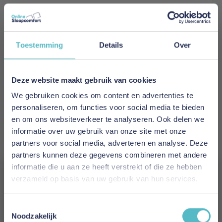
Innovation Living CozyPad Chair - stof 318
Toestemming
Details
Over
Normale prijs
€ 722,00
Speciale prijs
€ 649,80
Deze website maakt gebruik van cookies
In Winkelwagen
We gebruiken cookies om content en advertenties te
personaliseren, om functies voor social media te bieden
en om ons websiteverkeer te analyseren. Ook delen we
informatie over uw gebruik van onze site met onze
partners voor social media, adverteren en analyse. Deze
partners kunnen deze gegevens combineren met andere
informatie die u aan ze heeft verstrekt of die ze hebben
verzameld op basis van uw gebruik van hun services.
Vergeet je 5% korting
Toestemmingsselectie
niet!
Noodzakelijk