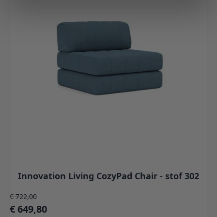
Innovation Living CozyPad Chair - stof 302
Normale prijs
€ 722,00
Speciale prijs
€ 649,80