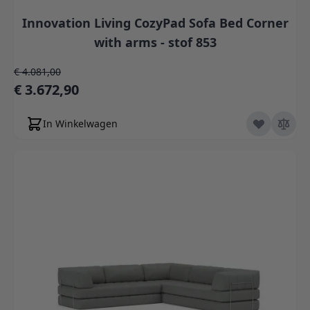
Innovation Living CozyPad Sofa Bed Corner
with arms - stof 853
Normale prijs
€ 4.081,00
Speciale prijs
€ 3.672,90
In Winkelwagen