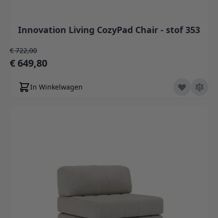
Innovation Living CozyPad Chair - stof 353
Normale prijs
€ 722,00
Speciale prijs
€ 649,80
In Winkelwagen