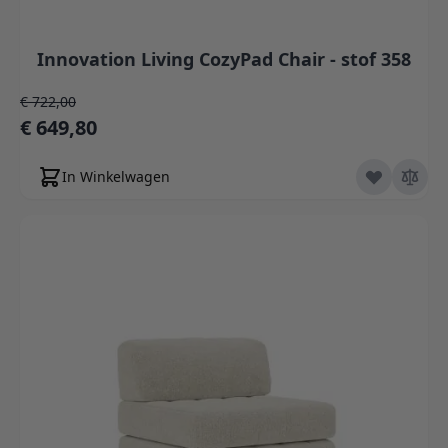
Innovation Living CozyPad Chair - stof 358
Normale prijs
€ 722,00
Speciale prijs
€ 649,80
In Winkelwagen