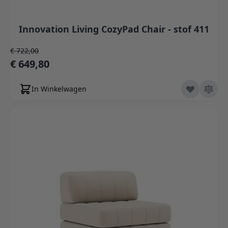
Innovation Living CozyPad Chair - stof 411
Normale prijs
€ 722,00
Speciale prijs
€ 649,80
In Winkelwagen