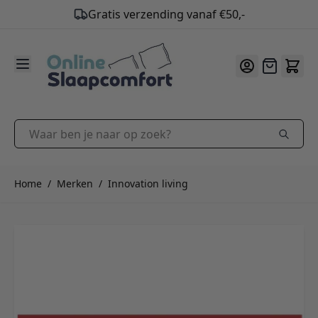
Gratis verzending vanaf €50,-
9.2
/10
Ga naar de inhoud
Offerte
Waar ben je naar op zoek?
Home
/
Merken
/
Innovation living