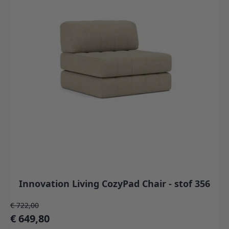
Innovation Living CozyPad Chair - stof 356
Normale prijs
€ 722,00
Speciale prijs
€ 649,80