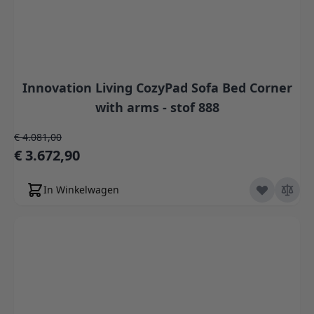
Innovation Living CozyPad Sofa Bed Corner
with arms - stof 888
Normale prijs
€ 4.081,00
Speciale prijs
€ 3.672,90
In Winkelwagen