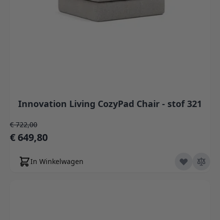
Innovation Living CozyPad Chair - stof 321
Normale prijs
€ 722,00
Speciale prijs
€ 649,80
In Winkelwagen