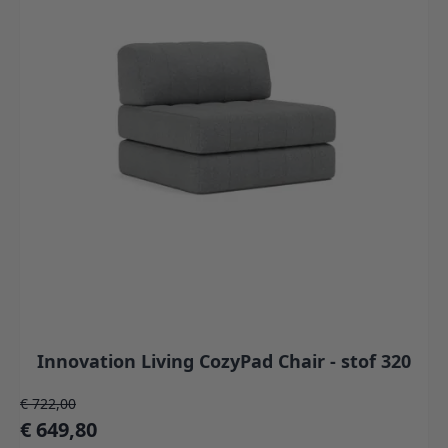
Innovation Living CozyPad Chair - stof 320
Normale prijs
€ 722,00
Speciale prijs
€ 649,80