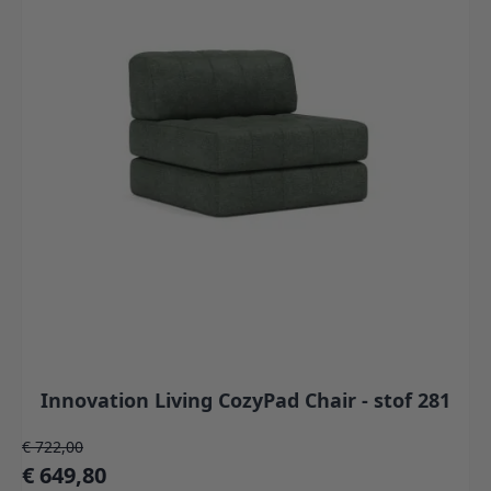
Innovation Living CozyPad Chair - stof 281
Normale prijs
€ 722,00
Speciale prijs
€ 649,80