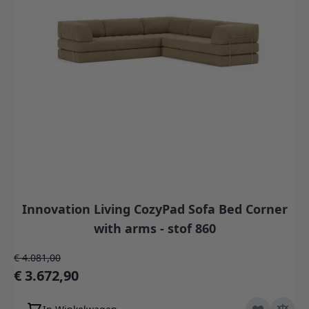
Innovation Living CozyPad Sofa Bed Corner
with arms - stof 860
Normale prijs
€ 4.081,00
Speciale prijs
€ 3.672,90