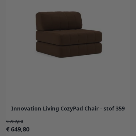
Innovation Living CozyPad Chair - stof 359
Normale prijs
€ 722,00
Speciale prijs
€ 649,80