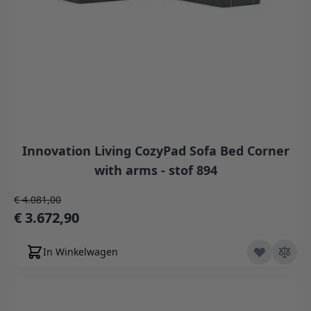
Innovation Living CozyPad Sofa Bed Corner
with arms - stof 894
Normale prijs
€ 4.081,00
Speciale prijs
€ 3.672,90
In Winkelwagen