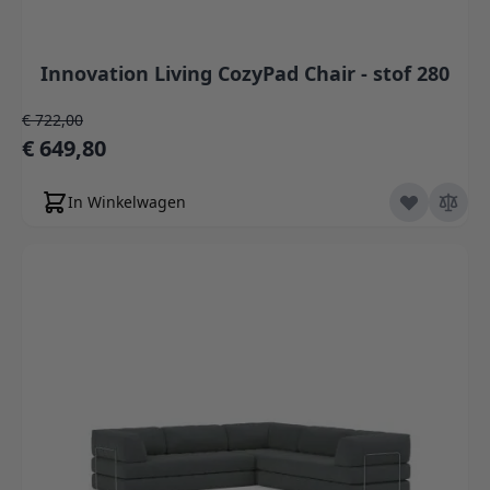
Innovation Living CozyPad Chair - stof 280
Normale prijs
€ 722,00
Speciale prijs
€ 649,80
In Winkelwagen