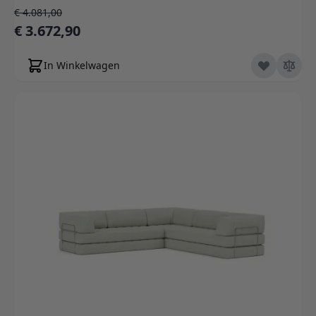
Normale prijs
€ 4.081,00
Speciale prijs
€ 3.672,90
In Winkelwagen