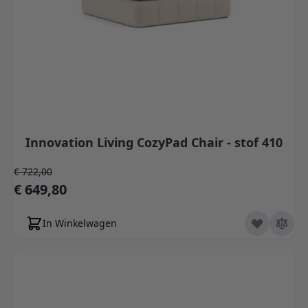
Innovation Living CozyPad Chair - stof 410
Normale prijs
€ 722,00
Speciale prijs
€ 649,80
In Winkelwagen