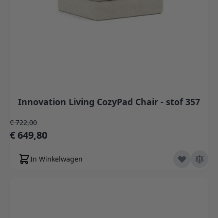
Innovation Living CozyPad Chair - stof 357
Normale prijs
€ 722,00
Speciale prijs
€ 649,80
In Winkelwagen