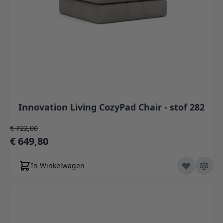
Innovation Living CozyPad Chair - stof 282
Normale prijs
€ 722,00
Speciale prijs
€ 649,80
In Winkelwagen