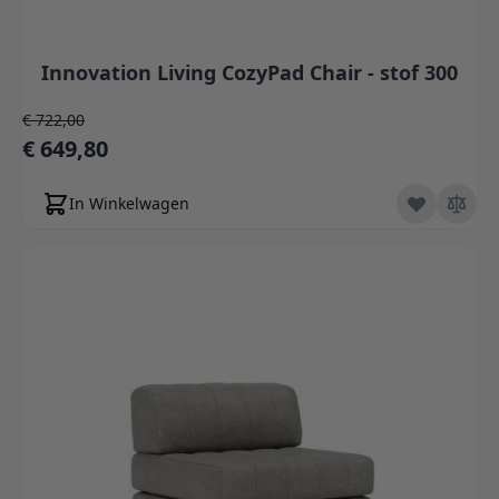
Innovation Living CozyPad Chair - stof 300
Normale prijs
€ 722,00
Speciale prijs
€ 649,80
In Winkelwagen