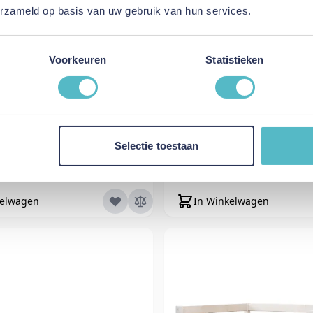
erzameld op basis van uw gebruik van hun services.
Voorkeuren
Statistieken
tvalbeveiliging White
MOJO Uitvalbeveiligin
Wash 200 cm
White Wash 160
Selectie toestaan
js
Normale prijs
€ 109,95
s
Speciale prijs
€ 54,98
kelwagen
In Winkelwagen