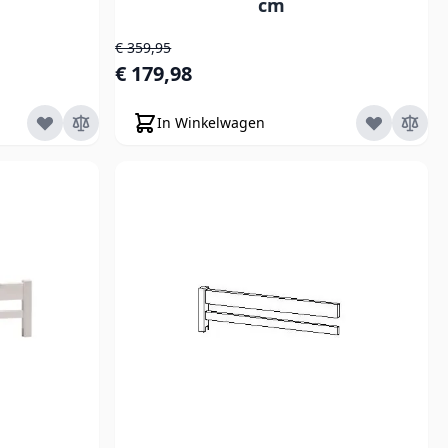
cm
Normale prijs
€ 359,95
Speciale prijs
€ 179,98
In Winkelwagen