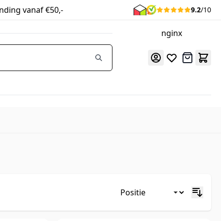
nding vanaf €50,-
9.2
/10
nginx
Offerte