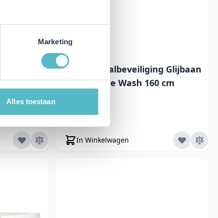
Marketing
g Voorkant
MOJO Uitvalbeveiliging Glijbaan
 cm
White Wash 160 cm
Alles toestaan
Normale prijs
€ 89,95
Speciale prijs
€ 44,98
In Winkelwagen