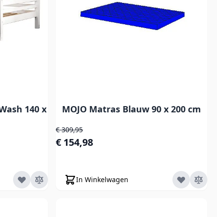
Wash 140 x
MOJO Matras Blauw 90 x 200 cm
Normale prijs
€ 309,95
Speciale prijs
€ 154,98
In Winkelwagen