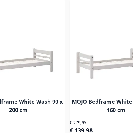
frame White Wash 90 x
MOJO Bedframe White 
200 cm
160 cm
js
Normale prijs
€ 279,95
s
Speciale prijs
€ 139,98