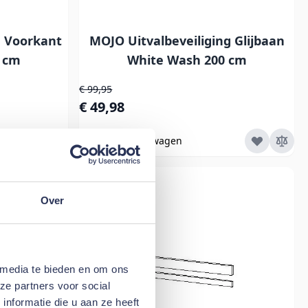
g Voorkant
MOJO Uitvalbeveiliging Glijbaan
 cm
White Wash 200 cm
Normale prijs
€ 99,95
Speciale prijs
€ 49,98
In Winkelwagen
Over
 media te bieden en om ons
ze partners voor social
nformatie die u aan ze heeft