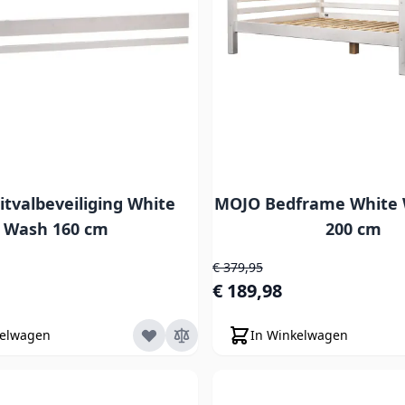
tvalbeveiliging White
MOJO Bedframe White 
Wash 160 cm
200 cm
js
Normale prijs
€ 379,95
s
Speciale prijs
€ 189,98
kelwagen
In Winkelwagen