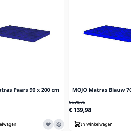
ras Paars 90 x 200 cm
MOJO Matras Blauw 70
js
Normale prijs
€ 279,95
s
Speciale prijs
€ 139,98
kelwagen
In Winkelwagen