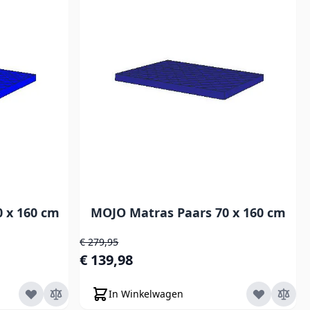
 x 160 cm
MOJO Matras Paars 70 x 160 cm
Normale prijs
€ 279,95
Speciale prijs
€ 139,98
In Winkelwagen