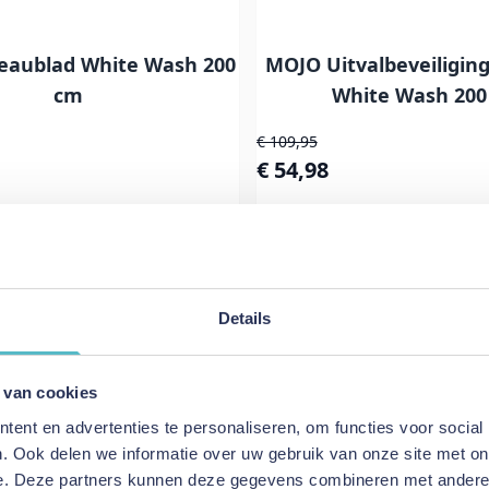
eaublad White Wash 200
MOJO Uitvalbeveiligin
cm
White Wash 200
js
Normale prijs
€ 109,95
s
Speciale prijs
€ 54,98
kelwagen
In Winkelwagen
Details
 van cookies
ent en advertenties te personaliseren, om functies voor social
. Ook delen we informatie over uw gebruik van onze site met on
e. Deze partners kunnen deze gegevens combineren met andere i