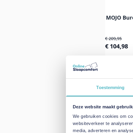
MOJO Bur
Normale pri
€ 209,95
Speciale prij
€ 104,98
In Win
Toestemming
Deze website maakt gebruik
We gebruiken cookies om cont
websiteverkeer te analyseren
media, adverteren en analys