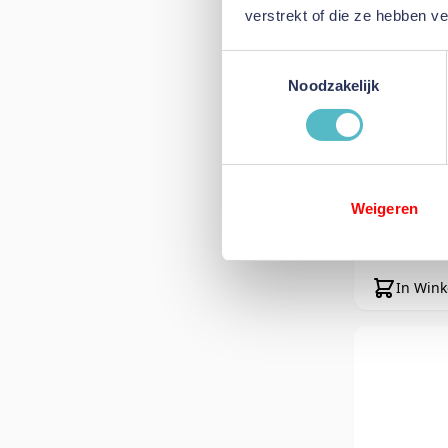
verstrekt of die ze hebben v
Toestemmingsselectie
Noodzakelijk
MOJO Ui
Weigeren
Normale pri
€ 89,95
Speciale prij
€ 44,98
In Win