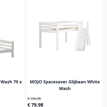
Wash 70 x
MOJO Spacesaver Glijbaan White
Wash
Normale prijs
€ 159,95
Speciale prijs
€ 79,98