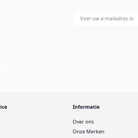
E-mailadres
This form is protected by reC
-Mail
ord binnen 24 uur
ice
Informatie
Over ons
Onze Merken