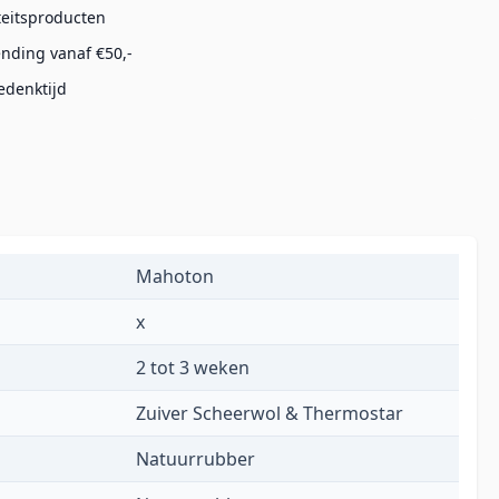
teitsproducten
ending vanaf €50,-
edenktijd
Mahoton
x
2 tot 3 weken
Zuiver Scheerwol & Thermostar
Natuurrubber