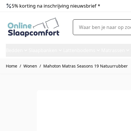
5% korting na inschrijving nieuwsbrief *
Ga naar de inhoud
Waar ben je naar op zoek?
Bedden
Slaapbanken
Lattenbodems
Matrassen
Home
/
Wonen
/
Mahoton Matras Seasons 19 Natuurrubber
Mahoton Matras Seasons 19 