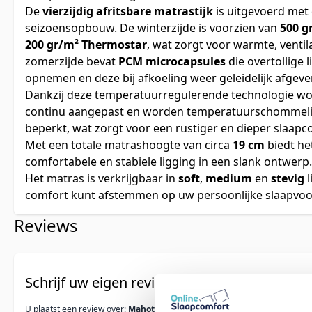
De
vierzijdig afritsbare matrastijk
is uitgevoerd met
seizoensopbouw. De winterzijde is voorzien van
500 g
200 gr/m² Thermostar
, wat zorgt voor warmte, ventil
zomerzijde bevat
PCM microcapsules
die overtollige
opnemen en deze bij afkoeling weer geleidelijk afgeve
Dankzij deze temperatuurregulerende technologie wor
continu aangepast en worden temperatuurschommel
beperkt, wat zorgt voor een rustiger en dieper slaapc
Met een totale matrashoogte van circa
19 cm
biedt he
comfortabele en stabiele ligging in een slank ontwerp.
Het matras is verkrijgbaar in
soft
,
medium
en
stevig
l
comfort kunt afstemmen op uw persoonlijke slaapvoo
Reviews
Schrijf uw eigen review
U plaatst een review over:
Mahoton Matras