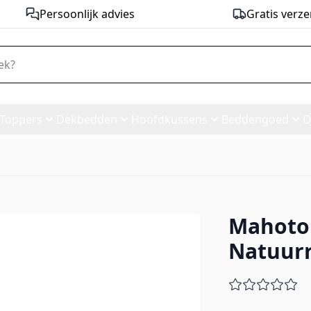
Persoonlijk advies
Gratis verze
Toppers
Dekbedden
Hoofdkussens
Beddengoed
O
Mahoton
Natuurrubber
Natuur