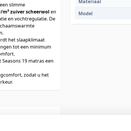
Materiaal
 een slimme
r/m² zuiver scheerwol
en
Model
atie en vochtregulatie. De
 lichaamswarmte
n.
dt het slaapklimaat
ingen tot een minimum
omfort.
t Seasons 19 matras een
igcomfort, zodat u het
rkeur.