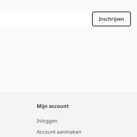
Inschrijven
APTCHA - the
Google Privacy Policy
and
Terms of Service
apply.
Mijn account
Inloggen
Account aanmaken