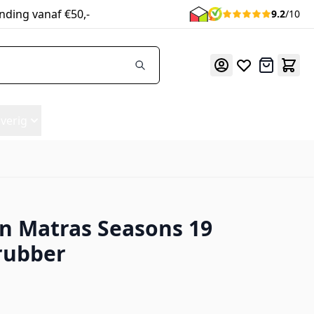
nding vanaf €50,-
9.2
/10
Offerte
verig
 Matras Seasons 19
rubber