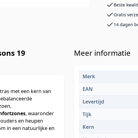
Beste kwali
Gratis verz
14 dagen b
sons 19
Meer informatie
Merk
EAN
tras met een kern van
gebalanceerde
Levertijd
zoen.
mfortzones
, waaronder
Tijk
houders en heupen
Kern
om in een natuurlijke en