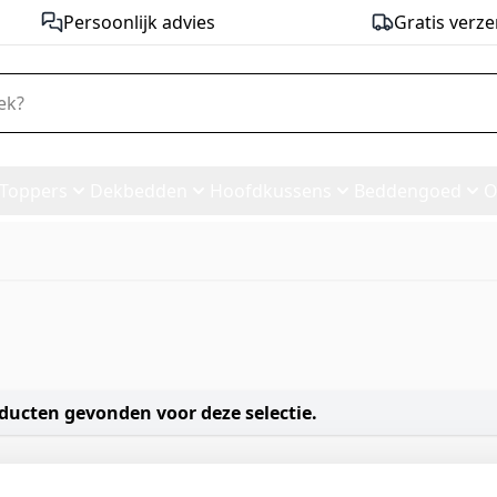
Persoonlijk advies
Gratis verze
Toppers
Dekbedden
Hoofdkussens
Beddengoed
O
ducten gevonden voor deze selectie.