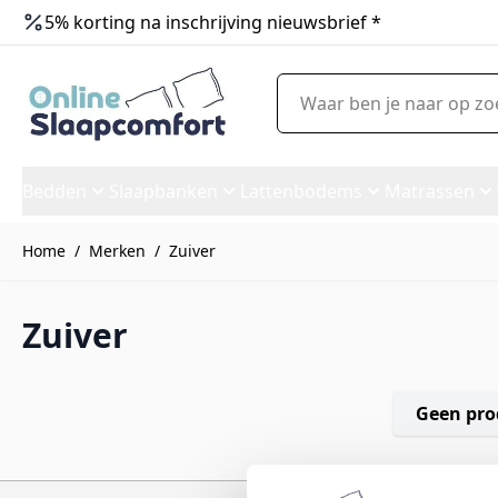
5% korting na inschrijving nieuwsbrief *
Ga naar de inhoud
Waar ben je naar op zoek?
Bedden
Slaapbanken
Lattenbodems
Matrassen
Home
/
Merken
/
Zuiver
Zuiver
Geen pro