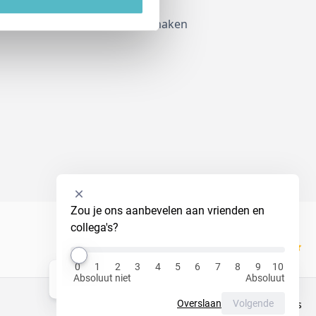
Account aanmaken
Selecteer
Zou je ons aanbevelen aan vrienden en 
een
collega's?
optie
van
Kiyoh
0
0
1
2
3
4
5
6
7
8
9
10
tot
Absoluut niet
Absoluut
Hi! Ik ben Luna, jouw virtuele assistent!
10
,
Privacy Policy
Cookies
Overslaan
Volgende