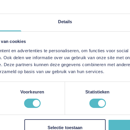
Persoonlijk advies
Details
E-mailadres
 van cookies
This form is protected by reC
ent en advertenties te personaliseren, om functies voor social
. Ook delen we informatie over uw gebruik van onze site met on
e. Deze partners kunnen deze gegevens combineren met andere i
erzameld op basis van uw gebruik van hun services.
-Mail
ord binnen 24 uur
Voorkeuren
Statistieken
ice
Informatie
Selectie toestaan
Over ons