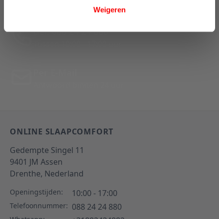
Weigeren
Bel: 088 24 24 880
Tussen 10:00 - 17:00 uur
Per E-Mail
Antwoord binnen 24 uur
ONLINE SLAAPCOMFORT
Gedempte Singel 11
9401 JM
Assen
Drenthe,
Nederland
Openingstijden:
10:00 - 17:00
Telefoonnummer:
088 24 24 880