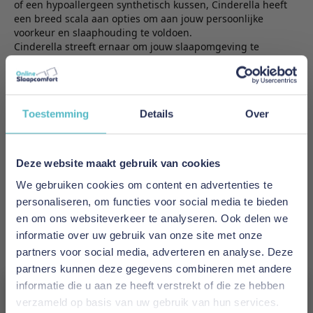
of een hypoallergeen synthetisch kussen, Cinderella heeft
een breed scala aan opties om aan jouw persoonlijke
voorkeur en slaaphouding te voldoen.
Cinderella streeft ernaar om jouw slaapomgeving te
verbeteren met innovatieve technologieën en aandacht voor
detail. De producten zijn ontworpen met oog voor
ergonomie en comfort, zodat je kunt genieten van een diepe
en herstellende slaap.
Toestemming
Details
Over
BijSnurky.nl onderdeel van De Online Binnenstad willen we
jou helpen bij het vinden van de perfecte slaapoplossing
met de hoogwaardige dekbedden en kussens van
Cinderella. Onze deskundige medewerkers staan klaar om
Deze website maakt gebruik van cookies
je te begeleiden bij het maken van de juiste keuze die past
We gebruiken cookies om content en advertenties te
bij jouw slaapbehoeften en voorkeuren.
Ervaar de magie van een goede nachtrust met Cinderella.
personaliseren, om functies voor social media te bieden
Ontdek nu onze collectie en omhul jezelf met het comfort en
en om ons websiteverkeer te analyseren. Ook delen we
de luxe van Cinderella bij Snurky.nl onderdeel van De
informatie over uw gebruik van onze site met onze
Online Binnenstad.
partners voor social media, adverteren en analyse. Deze
partners kunnen deze gegevens combineren met andere
informatie die u aan ze heeft verstrekt of die ze hebben
Geen producten gevonden voor deze selectie.
verzameld op basis van uw gebruik van hun services.