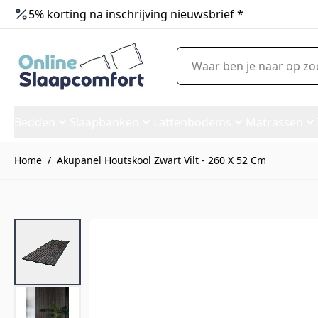
5% korting na inschrijving nieuwsbrief *
Ga naar de inhoud
Waar ben je naar op zoek?
Bedden
Slaapbanken
Lattenbodems
Matrassen
Home
/
Akupanel Houtskool Zwart Vilt - 260 X 52 Cm
Akupanel Houtskool Zwart Vil