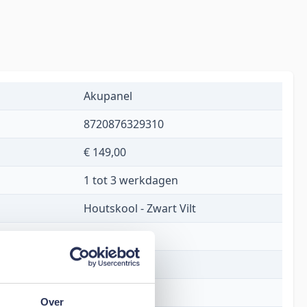
Akupanel
8720876329310
€ 149,00
1 tot 3 werkdagen
Houtskool - Zwart Vilt
260 x 52 cm
260 cm
52 cm
Over