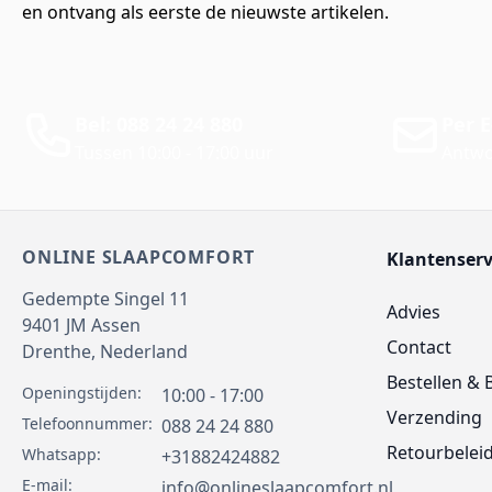
en ontvang als eerste de nieuwste artikelen.
Bel: 088 24 24 880
Per E
Tussen 10:00 - 17:00 uur
Antwo
ONLINE SLAAPCOMFORT
Klantenserv
Gedempte Singel 11
Advies
9401 JM
Assen
Contact
Drenthe,
Nederland
Bestellen & 
Openingstijden:
10:00 - 17:00
Verzending
Telefoonnummer:
088 24 24 880
Retourbelei
Whatsapp:
+31882424882
E-mail:
info@onlineslaapcomfort.nl