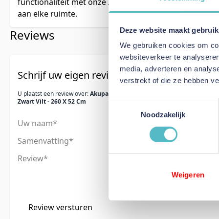
functionaliteit met onze Akupanel wandpanelen – een
aan elke ruimte.
Deze website maakt gebruik
Reviews
We gebruiken cookies om cont
websiteverkeer te analyseren
media, adverteren en analys
Schrijf uw eigen review
verstrekt of die ze hebben v
U plaatst een review over:
Akupanel Houtskool
Zwart Vilt - 260 X 52 Cm
Toestemmingsselectie
Noodzakelijk
Uw naam
Samenvatting
Review
Weigeren
Review versturen