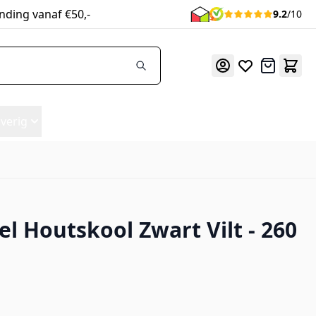
nding vanaf €50,-
9.2
/10
Offerte
verig
l Houtskool Zwart Vilt - 260