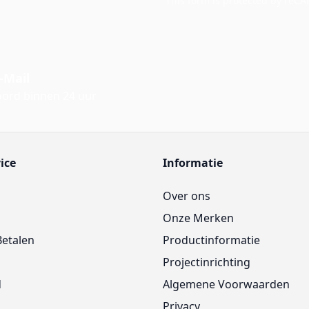
This form is protected by reC
-Mail
ord binnen 24 uur
ice
Informatie
Over ons
Onze Merken
Betalen
Productinformatie
Projectinrichting
d
Algemene Voorwaarden
Privacy