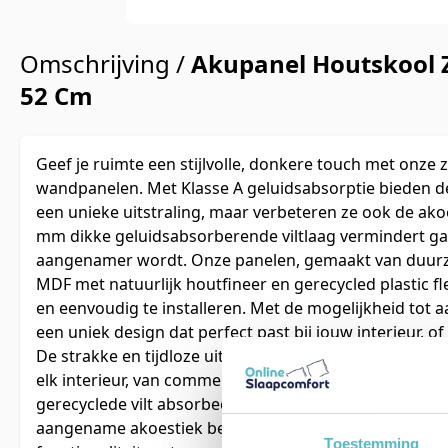
Omschrijving /
Akupanel Houtskool Zw
52 Cm
Geef je ruimte een stijlvolle, donkere touch met onze
wandpanelen. Met Klasse A geluidsabsorptie bieden de
een unieke uitstraling, maar verbeteren ze ook de akoe
mm dikke geluidsabsorberende viltlaag vermindert g
aangenamer wordt. Onze panelen, gemaakt van duurz
MDF met natuurlijk houtfineer en gerecycled plastic fl
en eenvoudig te installeren. Met de mogelijkheid tot 
een uniek design dat perfect past bij jouw interieur, of
De strakke en tijdloze uitstraling van de zwarte Akup
elk interieur, van commerciële ruimtes tot horecagel
gerecyclede vilt absorbeert geluid effectief, waardoor
aangename akoestiek behoudt. Ontdek de perfecte com
Toestemming