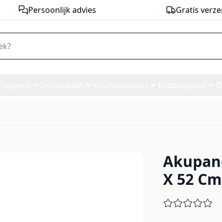
Persoonlijk advies
Gratis verze
Toppers
Dekbedden
Hoofdkussens
Beddengoed
O
Akupane
t - 260 X 52 Cm
X 52 Cm