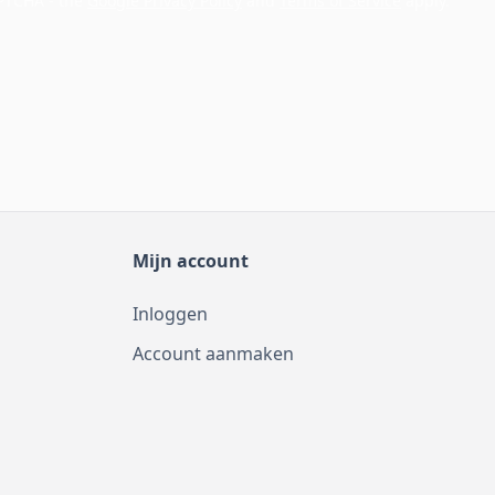
APTCHA - the
Google Privacy Policy
and
Terms of Service
apply.
Mijn account
Inloggen
Account aanmaken