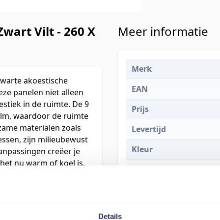
art Vilt - 260 X
Meer informatie
Merk
 zwarte akoestische
EAN
ze panelen niet alleen
stiek in de ruimte. De 9
Prijs
alm, waardoor de ruimte
ame materialen zoals
Levertijd
essen, zijn milieubewust
Kleur
aanpassingen creëer je
 het nu warm of koel is.
Maat
anel wandpanelen past in
egenheden. Het
Lengte
 de ruimte een
Breedte
binatie van stijl en
Details