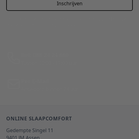
Inschrijven
This form is protected by reCAPTCHA - the
Google Privacy
Policy
and
Terms of Service
apply.
Bel: 088 24 24 880
Tussen 10:00 - 17:00 uur
Per E-Mail
Antwoord binnen 24 uur
ONLINE SLAAPCOMFORT
Gedempte Singel 11
9401 JM
Assen