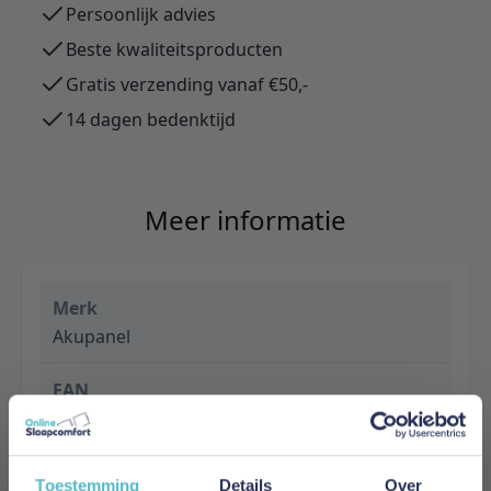
Persoonlijk advies
Beste kwaliteitsproducten
Gratis verzending vanaf €50,-
14 dagen bedenktijd
Meer informatie
Merk
Akupanel
EAN
8720876329532
Prijs
Toestemming
Details
Over