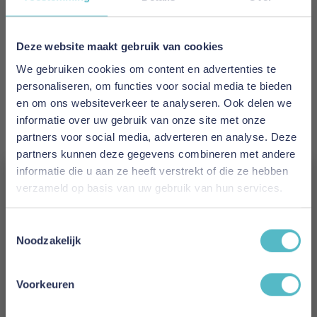
€ 44,95
Levertijd
Deze website maakt gebruik van cookies
1 tot 3 werkdagen
We gebruiken cookies om content en advertenties te
personaliseren, om functies voor social media te bieden
Kleur
en om ons websiteverkeer te analyseren. Ook delen we
Zwart Eiken
informatie over uw gebruik van onze site met onze
partners voor social media, adverteren en analyse. Deze
Maat
partners kunnen deze gegevens combineren met andere
300 x 2 cm
informatie die u aan ze heeft verstrekt of die ze hebben
verzameld op basis van uw gebruik van hun services.
Lengte
Vergeet je 5% korting
300 cm
Toestemmingsselectie
niet!
Noodzakelijk
Breedte
Schrijf je in en ontvang direct een kortingscode
2 cm
E-mail
Voorkeuren
Reviews
Aanmelden