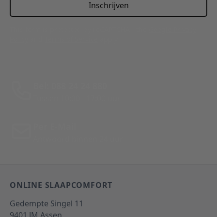
Inschrijven
This form is protected by reCAPTCHA - the
Google Privacy
Policy
and
Terms of Service
apply.
Bel: 088 24 24 880
Tussen 10:00 - 17:00 uur
Per E-Mail
Antwoord binnen 24 uur
ONLINE SLAAPCOMFORT
Gedempte Singel 11
9401 JM
Assen