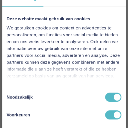
€ 44,95
Levertijd
Deze website maakt gebruik van cookies
1 tot 3 werkdagen
We gebruiken cookies om content en advertenties te
personaliseren, om functies voor social media te bieden
Kleur
en om ons websiteverkeer te analyseren. Ook delen we
Houtskool
informatie over uw gebruik van onze site met onze
partners voor social media, adverteren en analyse. Deze
Maat
partners kunnen deze gegevens combineren met andere
300 x 2 cm
informatie die u aan ze heeft verstrekt of die ze hebben
verzameld op basis van uw gebruik van hun services.
Lengte
Vergeet je 5% korting
300 cm
Toestemmingsselectie
niet!
Noodzakelijk
Breedte
Schrijf je in en ontvang direct een kortingscode
2 cm
E-mail
Voorkeuren
Reviews
Aanmelden