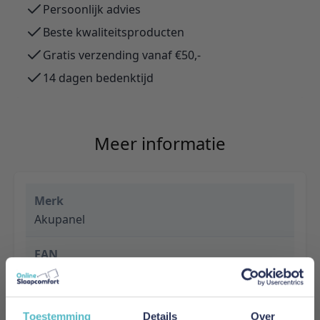
Persoonlijk advies
Beste kwaliteitsproducten
Gratis verzending vanaf €50,-
14 dagen bedenktijd
Meer informatie
Merk
Akupanel
EAN
8720876329556
Prijs
Toestemming
Details
Over