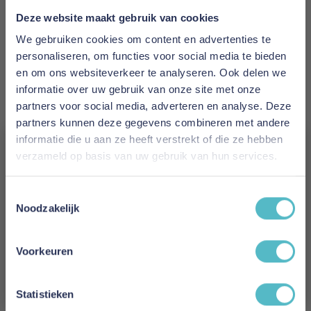
Poldimar
Deze website maakt gebruik van cookies
Prijs
We gebruiken cookies om content en advertenties te
€ 280,00
personaliseren, om functies voor social media te bieden
en om ons websiteverkeer te analyseren. Ook delen we
Levertijd
informatie over uw gebruik van onze site met onze
1 tot 5 werkdagen
partners voor social media, adverteren en analyse. Deze
partners kunnen deze gegevens combineren met andere
Kleur
informatie die u aan ze heeft verstrekt of die ze hebben
verzameld op basis van uw gebruik van hun services.
Grijs
Vergeet je 5% korting
Maat
Toestemmingsselectie
niet!
Noodzakelijk
90 x 200 cm
Schrijf je in en ontvang direct een kortingscode
Reviews
E-mail
Voorkeuren
Aanmelden
Statistieken
Schrijf uw eigen review