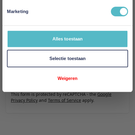
U plaatst een review over:
Poldimar Ledikant Paxos Zilver 90 x
Marketing
200 cm
Uw naam
Samenvatting
Alles toestaan
Review
Selectie toestaan
Weigeren
Review versturen
This form is protected by reCAPTCHA - the
Google
Privacy Policy
and
Terms of Service
apply.