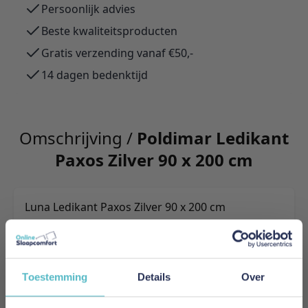
Persoonlijk advies
Beste kwaliteitsproducten
Gratis verzending vanaf €50,-
14 dagen bedenktijd
Omschrijving /
Poldimar Ledikant
Paxos Zilver 90 x 200 cm
Luna Ledikant Paxos Zilver 90 x 200 cm
Meer informatie
Toestemming
Details
Over
Merk