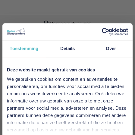
Persoonlijk advies
Schrijf je in voor onze nieuwsbrief!
Toestemming
Details
Over
Meld je nu aan voor de nieuwsbrief
en ontvang als eerste de nieuwste artikelen.
Deze website maakt gebruik van cookies
We gebruiken cookies om content en advertenties te
E-mailadres
personaliseren, om functies voor social media te bieden
en om ons websiteverkeer te analyseren. Ook delen we
informatie over uw gebruik van onze site met onze
Inschrijven
partners voor social media, adverteren en analyse. Deze
partners kunnen deze gegevens combineren met andere
This form is protected by reCAPTCHA - the
Google Privacy
informatie die u aan ze heeft verstrekt of die ze hebben
Policy
and
Terms of Service
apply.
verzameld op basis van uw gebruik van hun services.