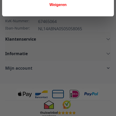
Weigeren
E-mail:
info@onlineslaapcomfort.nl
BTW-Nummer:
NL857007774B01
KvK-Nummer:
67465064
Iban-Number:
NL14ABNA0505058065
Klantenservice
Informatie
Mijn account