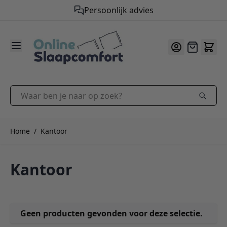
Persoonlijk advies
9.2
/10
Ga naar de inhoud
Offerte
Waar ben je naar op zoek?
Home
/
Kantoor
Kantoor
Geen producten gevonden voor deze selectie.