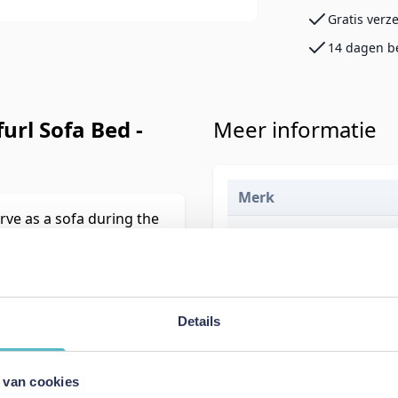
Gratis verz
14 dagen b
url Sofa Bed -
Meer informatie
Merk
rve as a sofa during the
EAN
 you to sit, relax and
Prijs
Levertijd
Details
Kleur
Model
 van cookies