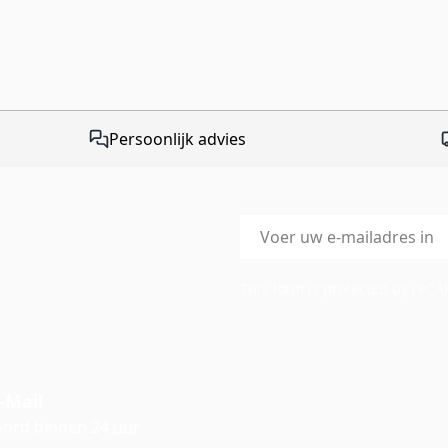
Persoonlijk advies
E-mailadres
This form is protected by reC
-Mail
ord binnen 24 uur