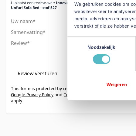
U plaatst een review over:
Innovation Living
We gebruiken cookies om cont
Unfurl Sofa Bed - stof 527
websiteverkeer te analyseren
media, adverteren en analys
Uw naam
verstrekt of die ze hebben v
Samenvatting
Toestemmingsselectie
Review
Noodzakelijk
Review versturen
Weigeren
This form is protected by reCAPTCHA - the
Google Privacy Policy
and
Terms of Service
apply.