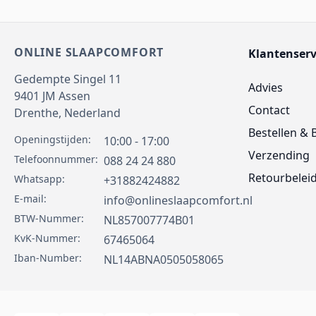
ONLINE SLAAPCOMFORT
Klantenserv
Gedempte Singel 11
Advies
9401 JM
Assen
Contact
Drenthe,
Nederland
Bestellen & 
Openingstijden:
10:00 - 17:00
Verzending
Telefoonnummer:
088 24 24 880
Retourbelei
Whatsapp:
+31882424882
E-mail:
info@onlineslaapcomfort.nl
BTW-Nummer:
NL857007774B01
KvK-Nummer:
67465064
Iban-Number:
NL14ABNA0505058065