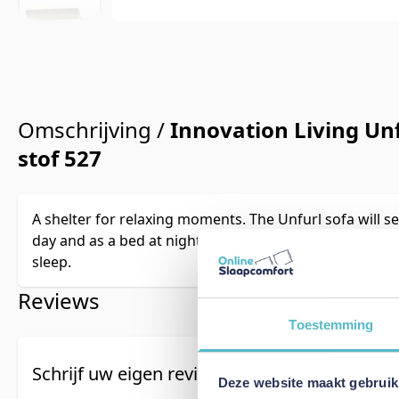
Omschrijving /
Innovation Living Unf
stof 527
A shelter for relaxing moments. The Unfurl sofa will se
day and as a bed at night where its three stages enable
sleep.
Reviews
Toestemming
Schrijf uw eigen review
Deze website maakt gebruik