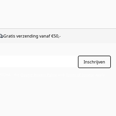
Gratis verzending vanaf €50,-
Inschrijven
APTCHA - the
Google Privacy Policy
and
Terms of Service
apply.