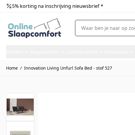
5% korting na inschrijving nieuwsbrief *
Ga naar de inhoud
Waar ben je naar op zoek?
Bedden
Slaapbanken
Lattenbodems
Matrassen
Home
/
Innovation Living Unfurl Sofa Bed - stof 527
Innovation Living Unfurl Sofa 