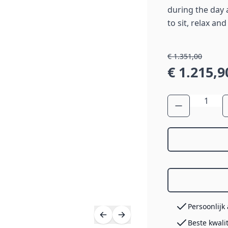
during the day 
to sit, relax and
€ 1.351,00
€ 1.215,9
Aantal
Persoonlijk
Beste kwali