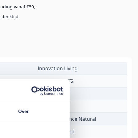
ending vanaf €50,-
edenktijd
Innovation Living
5700110809672
€ 1.351,00
15 weken
Over
527 Mixed Dance Natural
Unfurl Sofa Bed