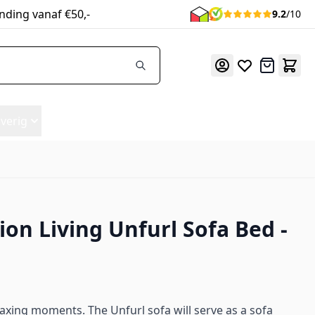
nding vanaf €50,-
9.2
/10
Offerte
verig
ion Living Unfurl Sofa Bed -
elaxing moments. The Unfurl sofa will serve as a sofa