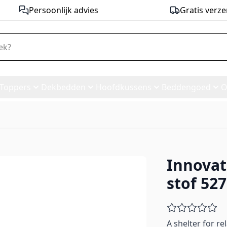
Persoonlijk advies
Gratis verze
Toppers
Dekbedden
Hoofdkussens
Beddengoed
O
Innovat
Bed - stof 527
stof 527
A shelter for r