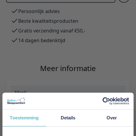
Persoonlijk advies
Beste kwaliteitsproducten
Gratis verzending vanaf €50,-
14 dagen bedenktijd
Meer informatie
Merk
Innovation Living
EAN
Toestemming
Details
Over
5700111109535