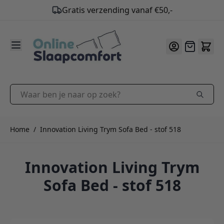
Gratis verzending vanaf €50,-
9.2
/10
Ga naar de inhoud
Offerte
Waar ben je naar op zoek?
Home
/
Innovation Living Trym Sofa Bed - stof 518
Innovation Living Trym
Sofa Bed - stof 518