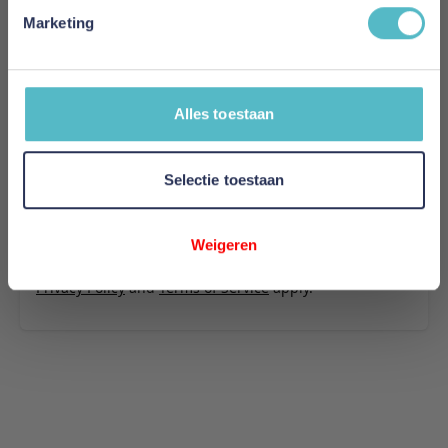
518
Marketing
Uw naam
Samenvatting
Alles toestaan
Review
Selectie toestaan
Review versturen
Weigeren
This form is protected by reCAPTCHA - the
Google
Privacy Policy
and
Terms of Service
apply.