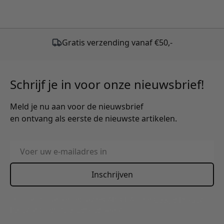
Gratis verzending vanaf €50,-
Schrijf je in voor onze nieuwsbrief!
Meld je nu aan voor de nieuwsbrief
en ontvang als eerste de nieuwste artikelen.
E-mailadres
Inschrijven
This form is protected by reCAPTCHA - the
Google Privacy
Policy
and
Terms of Service
apply.