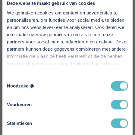
Prijs
Deze website maakt gebruik van cookies
€ 2.195,00
We gebruiken cookies om content en advertenties te
personaliseren, om functies voor social media te bieden
Levertijd
en om ons websiteverkeer te analyseren. Ook delen we
15 weken
informatie over uw gebruik van onze site met onze
partners voor social media, adverteren en analyse. Deze
Kleur
partners kunnen deze gegevens combineren met andere
518 Elegance Green
informatie die u aan ze heeft verstrekt of die ze hebben
verzameld op basis van uw gebruik van hun services.
Model
Vergeet je 5% korting
Trym Sofa Bed
Toestemmingsselectie
niet!
Noodzakelijk
Reviews
Schrijf je in en ontvang direct een kortingscode
E-mail
Voorkeuren
Aanmelden
Schrijf uw eigen review
Statistieken
U plaatst een review over:
Innovation Living Trym Sofa Bed - stof