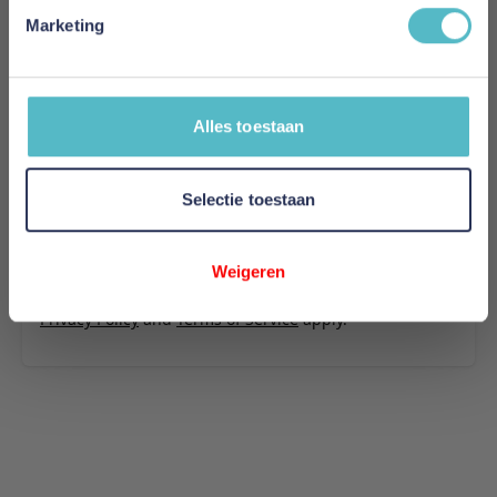
507
Marketing
Uw naam
Samenvatting
Alles toestaan
Review
Selectie toestaan
Review versturen
Weigeren
This form is protected by reCAPTCHA - the
Google
Privacy Policy
and
Terms of Service
apply.