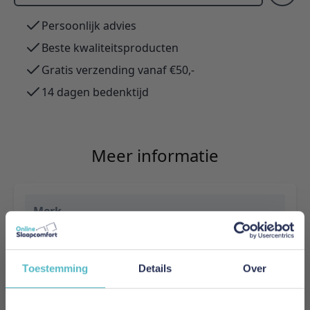
Persoonlijk advies
Beste kwaliteitsproducten
Gratis verzending vanaf €50,-
14 dagen bedenktijd
Meer informatie
Merk
Innovation Living
EAN
Toestemming
Details
Over
5700111109535