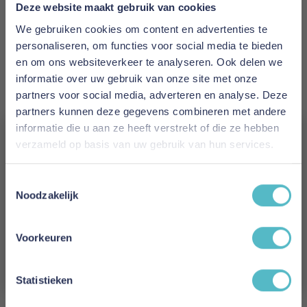
Prijs
Deze website maakt gebruik van cookies
€ 2.195,00
We gebruiken cookies om content en advertenties te
personaliseren, om functies voor social media te bieden
Levertijd
en om ons websiteverkeer te analyseren. Ook delen we
15 weken
informatie over uw gebruik van onze site met onze
partners voor social media, adverteren en analyse. Deze
Kleur
partners kunnen deze gegevens combineren met andere
507 Elegance Burned Curry
informatie die u aan ze heeft verstrekt of die ze hebben
verzameld op basis van uw gebruik van hun services.
Model
Vergeet je 5% korting
Trym Sofa Bed
Toestemmingsselectie
niet!
Noodzakelijk
Reviews
Schrijf je in en ontvang direct een kortingscode
E-mail
Voorkeuren
Aanmelden
Schrijf uw eigen review
Statistieken
U plaatst een review over:
Innovation Living Trym Sofa Bed - stof