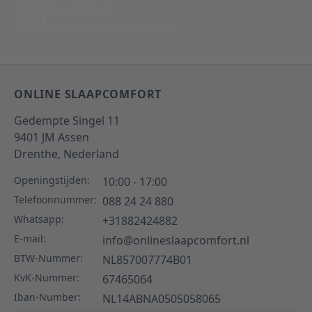
Per E-Mail
Antwoord binnen 24 uur
ONLINE SLAAPCOMFORT
Gedempte Singel 11
9401 JM
Assen
Drenthe,
Nederland
Openingstijden:
10:00 - 17:00
Telefoonnummer:
088 24 24 880
Whatsapp:
+31882424882
E-mail:
info@onlineslaapcomfort.nl
BTW-Nummer:
NL857007774B01
KvK-Nummer:
67465064
Iban-Number:
NL14ABNA0505058065