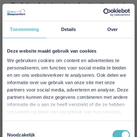
The Salla sofa bed combines functionality, muted
curved shapes and large storage space as it
bests. Salla is a perfect sofa of modern style and
comfort where the supportive cushions and
Toestemming
Details
Over
large relaxing area makes Salla unique as sofa
and bed.
Deze website maakt gebruik van cookies
Meer informatie
We gebruiken cookies om content en advertenties te
personaliseren, om functies voor social media te bieden
en om ons websiteverkeer te analyseren. Ook delen we
Merk
informatie over uw gebruik van onze site met onze
Innovation Living
partners voor social media, adverteren en analyse. Deze
partners kunnen deze gegevens combineren met andere
EAN
informatie die u aan ze heeft verstrekt of die ze hebben
5700110956956
verzameld op basis van uw gebruik van hun services.
Vergeet je 5% korting
Prijs
Toestemmingsselectie
€ 2.004,00
niet!
Noodzakelijk