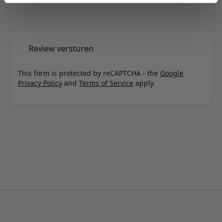
Review versturen
This form is protected by reCAPTCHA - the
Google
Privacy Policy
and
Terms of Service
apply.