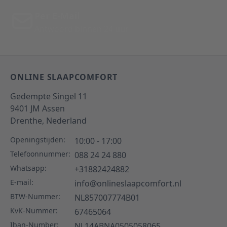
Per E-Mail
Antwoord binnen 24 uur
ONLINE SLAAPCOMFORT
Gedempte Singel 11
9401 JM
Assen
Drenthe,
Nederland
Openingstijden:
10:00 - 17:00
Telefoonnummer:
088 24 24 880
Whatsapp:
+31882424882
E-mail:
info@onlineslaapcomfort.nl
BTW-Nummer:
NL857007774B01
KvK-Nummer:
67465064
Iban-Number:
NL14ABNA0505058065