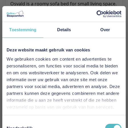
Osvald is a roomy sofa bed for small living space.
It is easy operated and features an exclusive dual
pocket spring comfort and a large storage room.
Meer informatie
Toestemming
Details
Over
Deze website maakt gebruik van cookies
Merk
We gebruiken cookies om content en advertenties te
Innovation Living
personaliseren, om functies voor social media te bieden
en om ons websiteverkeer te analyseren. Ook delen we
EAN
informatie over uw gebruik van onze site met onze
5700110968478
partners voor social media, adverteren en analyse. Deze
partners kunnen deze gegevens combineren met andere
Prijs
informatie die u aan ze heeft verstrekt of die ze hebben
€ 2.554,00
verzameld op basis van uw gebruik van hun services.
Vergeet je 5% korting
Levertijd
Toestemmingsselectie
8 weken