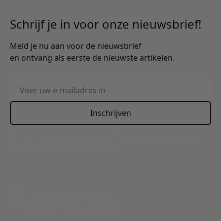
Schrijf je in voor onze nieuwsbrief!
Meld je nu aan voor de nieuwsbrief
en ontvang als eerste de nieuwste artikelen.
E-mailadres
Inschrijven
This form is protected by reCAPTCHA - the
Google Privacy
Policy
and
Terms of Service
apply.
Bel: 088 24 24 880
Tussen 10:00 - 17:00 uur