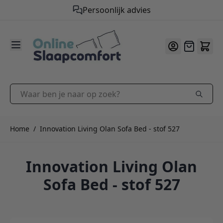
Gratis verzending vanaf €50,-
Persoonlijk advies
9.2
/10
Ga naar de inhoud
Offerte
Waar ben je naar op zoek?
Home
/
Innovation Living Olan Sofa Bed - stof 527
Innovation Living Olan
Sofa Bed - stof 527