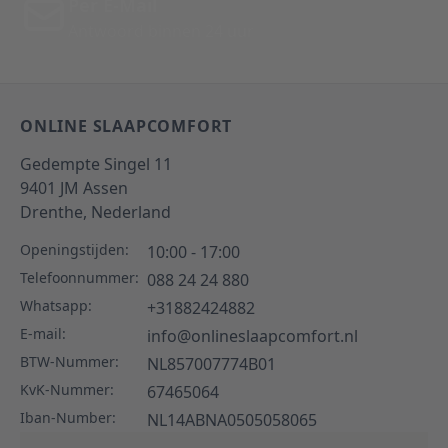
Per E-Mail
Antwoord binnen 24 uur
ONLINE SLAAPCOMFORT
Gedempte Singel 11
9401 JM
Assen
Drenthe,
Nederland
Openingstijden:
10:00 - 17:00
Telefoonnummer:
088 24 24 880
Whatsapp:
+31882424882
E-mail:
info@onlineslaapcomfort.nl
BTW-Nummer:
NL857007774B01
KvK-Nummer:
67465064
Iban-Number:
NL14ABNA0505058065