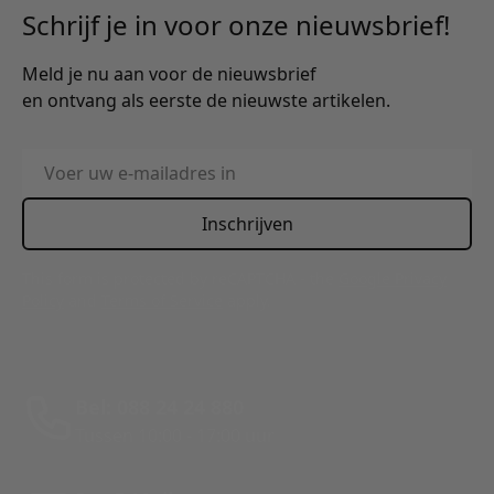
Schrijf je in voor onze nieuwsbrief!
Meld je nu aan voor de nieuwsbrief
en ontvang als eerste de nieuwste artikelen.
E-mailadres
Inschrijven
This form is protected by reCAPTCHA - the
Google Privacy
Policy
and
Terms of Service
apply.
Bel: 088 24 24 880
Tussen 10:00 - 17:00 uur