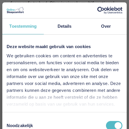
from sofa to bed. Olan is simply multifunctional
living made easy.
Meer informatie
Toestemming
Details
Over
Merk
Deze website maakt gebruik van cookies
Innovation Living
We gebruiken cookies om content en advertenties te
personaliseren, om functies voor social media te bieden
EAN
en om ons websiteverkeer te analyseren. Ook delen we
5700110891691
informatie over uw gebruik van onze site met onze
partners voor social media, adverteren en analyse. Deze
Prijs
partners kunnen deze gegevens combineren met andere
€ 1.737,00
informatie die u aan ze heeft verstrekt of die ze hebben
verzameld op basis van uw gebruik van hun services.
Levertijd
Vergeet je 5% korting
8 weken
Toestemmingsselectie
niet!
Noodzakelijk