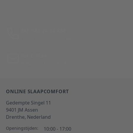
Policy
and
Terms of Service
apply.
Bel: 088 24 24 880
Tussen 10:00 - 17:00 uur
Per E-Mail
Antwoord binnen 24 uur
ONLINE SLAAPCOMFORT
Gedempte Singel 11
9401 JM
Assen
Drenthe,
Nederland
Openingstijden:
10:00 - 17:00