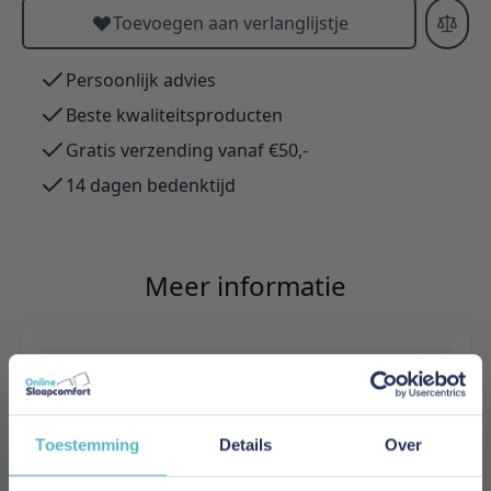
Toevoegen aan verlanglijstje
Persoonlijk advies
Beste kwaliteitsproducten
Gratis verzending vanaf €50,-
14 dagen bedenktijd
Meer informatie
Merk
Innovation Living
Toestemming
Details
Over
EAN
5700111052282