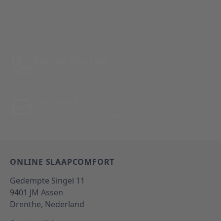
This form is protected by reCAPTCHA - the
Google Privacy
Policy
and
Terms of Service
apply.
Bel: 088 24 24 880
Tussen 10:00 - 17:00 uur
Per E-Mail
Antwoord binnen 24 uur
ONLINE SLAAPCOMFORT
Gedempte Singel 11
9401 JM
Assen
Drenthe,
Nederland