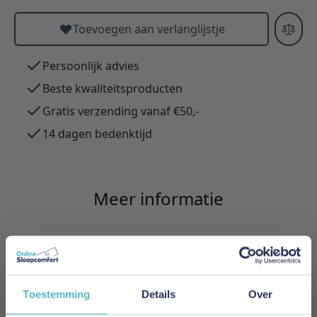
Toevoegen aan verlanglijstje
Persoonlijk advies
Beste kwaliteitsproducten
Gratis verzending vanaf €50,-
14 dagen bedenktijd
Meer informatie
Merk
Innovation Living
Toestemming
Details
Over
EAN