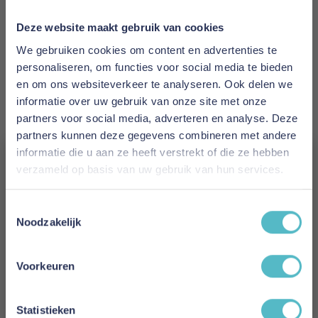
5700111157604
Deze website maakt gebruik van cookies
Prijs
We gebruiken cookies om content en advertenties te
€ 3.940,00
personaliseren, om functies voor social media te bieden
en om ons websiteverkeer te analyseren. Ook delen we
Levertijd
informatie over uw gebruik van onze site met onze
2 tot 4 weken
partners voor social media, adverteren en analyse. Deze
partners kunnen deze gegevens combineren met andere
Kleur
informatie die u aan ze heeft verstrekt of die ze hebben
280 Avella Sand
verzameld op basis van uw gebruik van hun services.
Vergeet je 5% korting
Model
Toestemmingsselectie
niet!
Newilla Sofa Bed With Chaise
Noodzakelijk
Schrijf je in en ontvang direct een kortingscode
Reviews
E-mail
Voorkeuren
Aanmelden
Statistieken