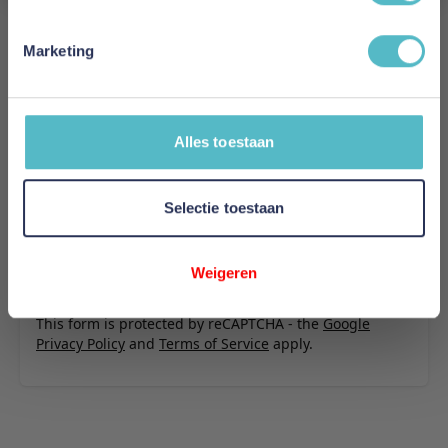
Schrijf uw eigen review
U plaatst een review over:
Innovation Living Newilla Sofa Bed
Marketing
With Chaise - stof 280
Uw naam
Samenvatting
Alles toestaan
Review
Selectie toestaan
Review versturen
Weigeren
This form is protected by reCAPTCHA - the
Google
Privacy Policy
and
Terms of Service
apply.