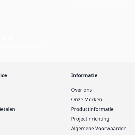
This form is protected by reC
-Mail
ord binnen 24 uur
ice
Informatie
Over ons
Onze Merken
Betalen
Productinformatie
Projectinrichting
d
Algemene Voorwaarden