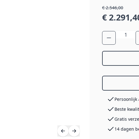
€ 2.546,00
€ 2.291,4
Aantal
Persoonlijk
Beste kwali
Gratis verz
14 dagen b