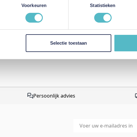
This form is protected by r
Voorkeuren
Statistieken
Google Privacy Policy
and
Te
apply.
Selectie toestaan
Persoonlijk advies
E-mailadres