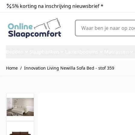
5% korting na inschrijving nieuwsbrief *
Ga naar de inhoud
Waar ben je naar op zoek?
Bedden
Slaapbanken
Lattenbodems
Matrassen
Home
/
Innovation Living Newilla Sofa Bed - stof 359
Innovation Living Newilla Sofa