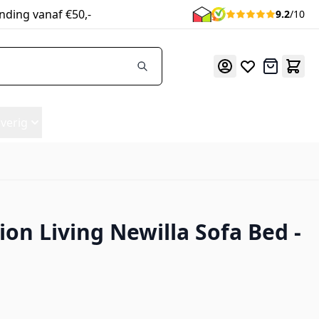
nding vanaf €50,-
9.2
/10
Offerte
verig
ion Living Newilla Sofa Bed -