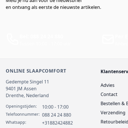
Meld je nu aan voor de nieuwsbrief
en ontvang als eerste de nieuwste artikelen.
Bel: 088 24 24 880
Per E
Tussen 10:00 - 17:00 uur
Antwo
ONLINE SLAAPCOMFORT
Klantenserv
Gedempte Singel 11
Advies
9401 JM
Assen
Contact
Drenthe,
Nederland
Bestellen & 
Openingstijden:
10:00 - 17:00
Verzending
Telefoonnummer:
088 24 24 880
Retourbelei
Whatsapp:
+31882424882