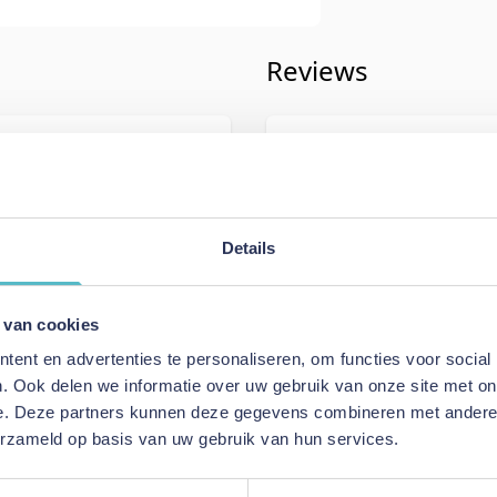
Reviews
iving
Schrijf uw eigen rev
598
U plaatst een review over:
Innova
Newilla Sofa Bed - stof 359
Details
Uw naam
n
Samenvatting
 van cookies
appuccino
Review
ent en advertenties te personaliseren, om functies voor social
 Bed
. Ook delen we informatie over uw gebruik van onze site met on
e. Deze partners kunnen deze gegevens combineren met andere i
erzameld op basis van uw gebruik van hun services.
Review versturen