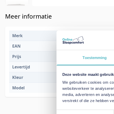
Meer informatie
Merk
Innovation L
EAN
5700111157
Prijs
€ 2.546,00
Toestemming
Levertijd
2 tot 4 weke
Deze website maakt gebruik
Kleur
359 Taura C
We gebruiken cookies om cont
Model
Newilla Sofa
websiteverkeer te analyseren
media, adverteren en analys
verstrekt of die ze hebben v
Toestemmingsselectie