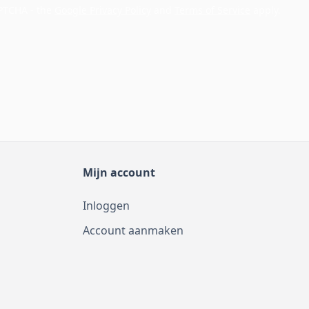
APTCHA - the
Google Privacy Policy
and
Terms of Service
apply.
Mijn account
Inloggen
Account aanmaken