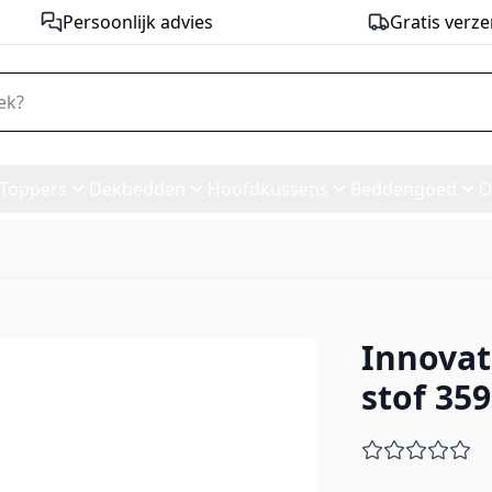
Persoonlijk advies
Gratis verze
Toppers
Dekbedden
Hoofdkussens
Beddengoed
O
Innovat
 Bed - stof 359
stof 359