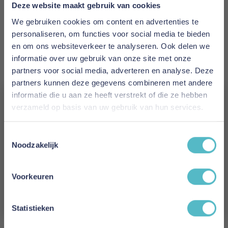
Prijs
Deze website maakt gebruik van cookies
€ 2.546,00
We gebruiken cookies om content en advertenties te
personaliseren, om functies voor social media te bieden
Levertijd
en om ons websiteverkeer te analyseren. Ook delen we
2 tot 4 weken
informatie over uw gebruik van onze site met onze
partners voor social media, adverteren en analyse. Deze
Kleur
partners kunnen deze gegevens combineren met andere
587 Phobos Mocha
informatie die u aan ze heeft verstrekt of die ze hebben
verzameld op basis van uw gebruik van hun services.
Model
Vergeet je 5% korting
Newilla Sofa Bed
Toestemmingsselectie
niet!
Noodzakelijk
Reviews
Schrijf je in en ontvang direct een kortingscode
E-mail
Voorkeuren
Aanmelden
Schrijf uw eigen review
Statistieken
U plaatst een review over:
Innovation Living Newilla Sofa Bed -