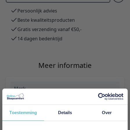
Persoonlijk advies
Beste kwaliteitsproducten
Gratis verzending vanaf €50,-
14 dagen bedenktijd
Meer informatie
Merk
Innovation Living
EAN
Toestemming
Details
Over
5700111157598