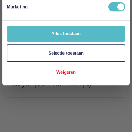
stof 587
Marketing
Uw naam
Samenvatting
Alles toestaan
Review
Selectie toestaan
Review versturen
Weigeren
This form is protected by reCAPTCHA - the
Google
Privacy Policy
and
Terms of Service
apply.