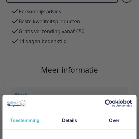
Persoonlijk advies
Beste kwaliteitsproducten
Gratis verzending vanaf €50,-
14 dagen bedenktijd
Meer informatie
Merk
Innovation Living
EAN
Toestemming
Details
Over
5700111157598