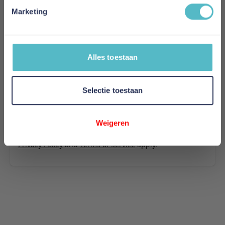
stof 280
Marketing
Uw naam
Samenvatting
Alles toestaan
Review
Selectie toestaan
Review versturen
Weigeren
This form is protected by reCAPTCHA - the
Google
Privacy Policy
and
Terms of Service
apply.