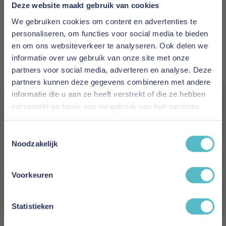
Prijs
Deze website maakt gebruik van cookies
€ 2.546,00
We gebruiken cookies om content en advertenties te
personaliseren, om functies voor social media te bieden
Levertijd
en om ons websiteverkeer te analyseren. Ook delen we
2 tot 4 weken
informatie over uw gebruik van onze site met onze
partners voor social media, adverteren en analyse. Deze
Kleur
partners kunnen deze gegevens combineren met andere
280 Avella Sand
informatie die u aan ze heeft verstrekt of die ze hebben
verzameld op basis van uw gebruik van hun services.
Model
Vergeet je 5% korting
Newilla Sofa Bed
Toestemmingsselectie
niet!
Noodzakelijk
Reviews
Schrijf je in en ontvang direct een kortingscode
E-mail
Voorkeuren
Aanmelden
Schrijf uw eigen review
Statistieken
U plaatst een review over:
Innovation Living Newilla Sofa Bed -