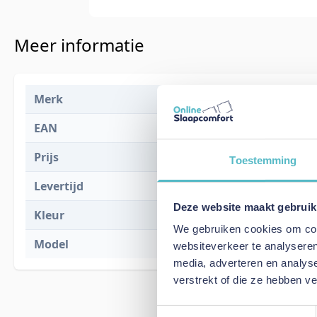
Meer informatie
Merk
Innovation L
EAN
5700111257
Prijs
€ 1.771,00
Toestemming
Levertijd
8 weken
Deze website maakt gebruik
Kleur
411 Esina C
We gebruiken cookies om cont
Model
Neah X Chair
websiteverkeer te analyseren
media, adverteren en analys
verstrekt of die ze hebben v
Toestemmingsselectie