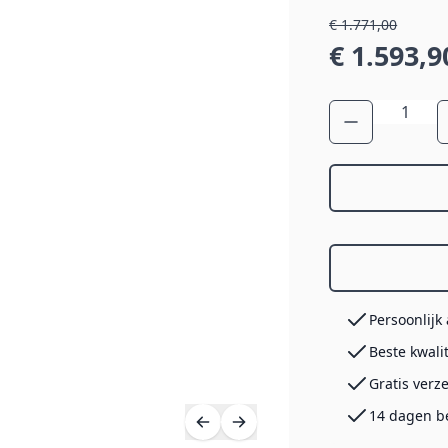
€ 1.771,00
€ 1.593,9
Aantal
Persoonlijk
Beste kwali
Gratis verz
14 dagen b