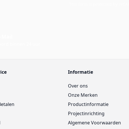
This form is protected by reC
-Mail
ord binnen 24 uur
ice
Informatie
Over ons
Onze Merken
Betalen
Productinformatie
Projectinrichting
d
Algemene Voorwaarden