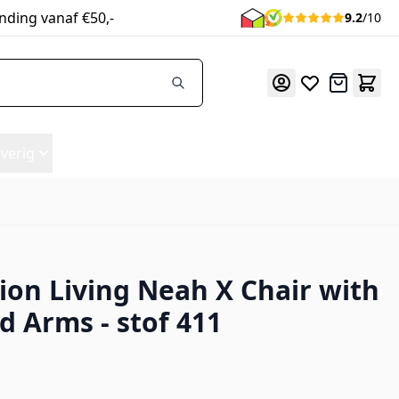
nding vanaf €50,-
9.2
/10
Offerte
verig
ion Living Neah X Chair with
11
d Arms - stof 411