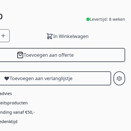
0
Levertijd: 8 weken
In Winkelwagen
Toevoegen aan offerte
Toevoegen aan verlanglijstje
 advies
teitsproducten
ending vanaf €50,-
edenktijd