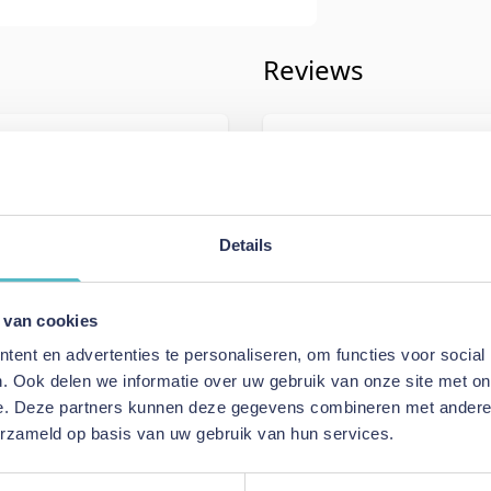
Reviews
iving
Schrijf uw eigen rev
410
U plaatst een review over:
Innova
Neah X Chair with Standard Arms
Details
Uw naam
Samenvatting
 van cookies
edar Brown
Review
ent en advertenties te personaliseren, om functies voor social
 with Standard Arms
. Ook delen we informatie over uw gebruik van onze site met on
e. Deze partners kunnen deze gegevens combineren met andere i
erzameld op basis van uw gebruik van hun services.
Review versturen