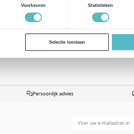
This form is protected by r
Voorkeuren
Statistieken
Google Privacy Policy
and
Te
apply.
Selectie toestaan
Persoonlijk advies
E-mailadres