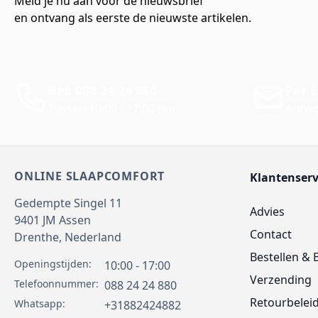
Meld je nu aan voor de nieuwsbrief
en ontvang als eerste de nieuwste artikelen.
Bel: 088 24 24 880
Per E
Tussen 10:00 - 17:00 uur
Antwo
ONLINE SLAAPCOMFORT
Klantenserv
Gedempte Singel 11
Advies
9401 JM
Assen
Contact
Drenthe,
Nederland
Bestellen & 
Openingstijden:
10:00 - 17:00
Verzending
Telefoonnummer:
088 24 24 880
Retourbelei
Whatsapp:
+31882424882