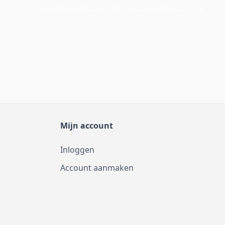
APTCHA - the
Google Privacy Policy
and
Terms of Service
apply.
Mijn account
Inloggen
Account aanmaken