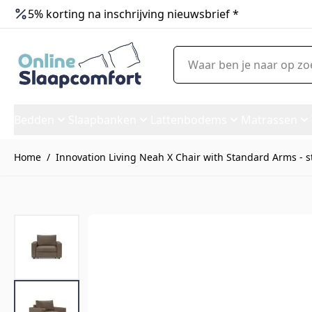
5% korting na inschrijving nieuwsbrief *
Ga naar de inhoud
Waar ben je naar op zoek?
Bedden
Slaapbanken
Lattenbodems
Matrassen
Home
/
Innovation Living Neah X Chair with Standard Arms - s
Innovation Living Neah X Chai