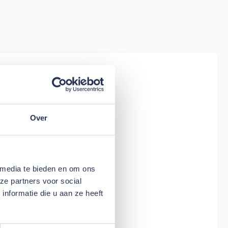
iew
tion Living
rd Arms - stof
Over
 media te bieden en om ons
ze partners voor social
nformatie die u aan ze heeft