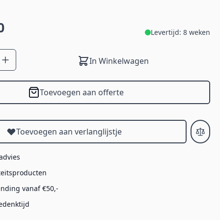
0
Levertijd: 8 weken
In Winkelwagen
Toevoegen aan offerte
Toevoegen aan verlanglijstje
 advies
teitsproducten
ending vanaf €50,-
edenktijd