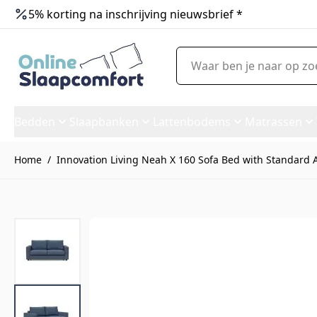
5% korting na inschrijving nieuwsbrief *
Ga naar de inhoud
Waar ben je naar op zoek?
Bedden
Slaapbanken
Lattenbodems
Matrassen
Home
/
Innovation Living Neah X 160 Sofa Bed with Standard A
Innovation Living Neah X 160 