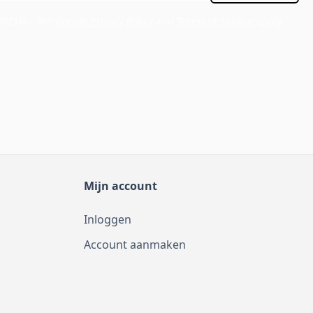
APTCHA - the
Google Privacy Policy
and
Terms of Service
apply.
Mijn account
Inloggen
Account aanmaken