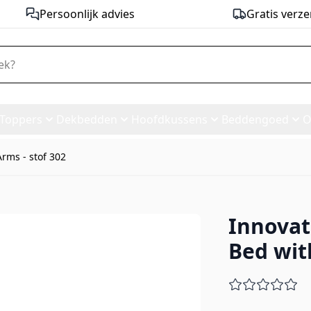
Persoonlijk advies
Gratis verze
Toppers
Dekbedden
Hoofdkussens
Beddengoed
O
rms - stof 302
Innovat
Sofa Bed with Standard Arms -
Bed wit