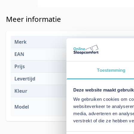
Meer informatie
Merk
Innovation L
EAN
5700111258
Prijs
€ 2.499,00
Toestemming
Levertijd
8 weken
Deze website maakt gebruik
Kleur
302 Weda Bl
We gebruiken cookies om cont
Neah X 160 S
Model
websiteverkeer te analyseren
Arms
media, adverteren en analys
verstrekt of die ze hebben v