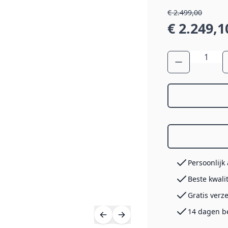
€ 2.499,00
€ 2.249,1
Aantal
Persoonlijk
Beste kwali
Gratis verz
14 dagen b