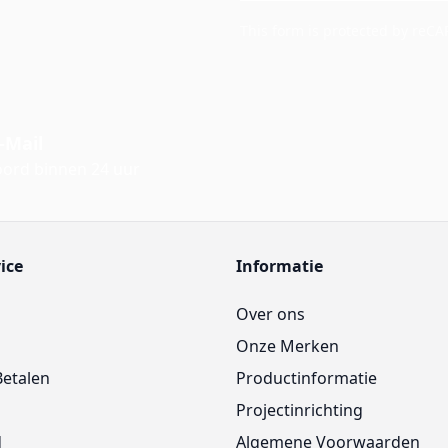
This form is protected by reC
-Mail
ord binnen 24 uur
ice
Informatie
Over ons
Onze Merken
Betalen
Productinformatie
Projectinrichting
d
Algemene Voorwaarden