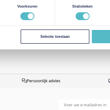
Voorkeuren
Statistieken
This form is protected by r
Google Privacy Policy
and
Te
apply.
Selectie toestaan
Persoonlijk advies
E-mailadres