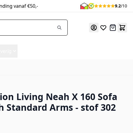
nding vanaf €50,-
9.2
/10
Offerte
verig
ion Living Neah X 160 Sofa
 stof 302
h Standard Arms - stof 302