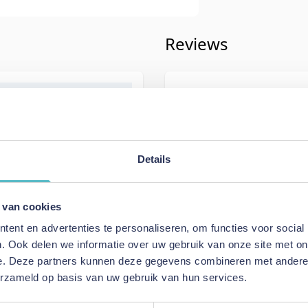
Reviews
iving
Schrijf uw eigen rev
080
U plaatst een review over:
Innova
Neah X 160 Sofa Bed with Standa
302
Details
Uw naam
Samenvatting
 van cookies
ue
Review
ent en advertenties te personaliseren, om functies voor social
ofa Bed with Standard
. Ook delen we informatie over uw gebruik van onze site met on
e. Deze partners kunnen deze gegevens combineren met andere i
erzameld op basis van uw gebruik van hun services.
Review versturen