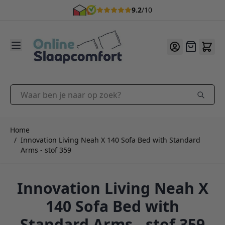
9.2
/10
Ga naar de inhoud
Offerte
Waar ben je naar op zoek?
Home
/
Innovation Living Neah X 140 Sofa Bed with Standard
Arms - stof 359
Innovation Living Neah X
140 Sofa Bed with
Standard Arms - stof 359