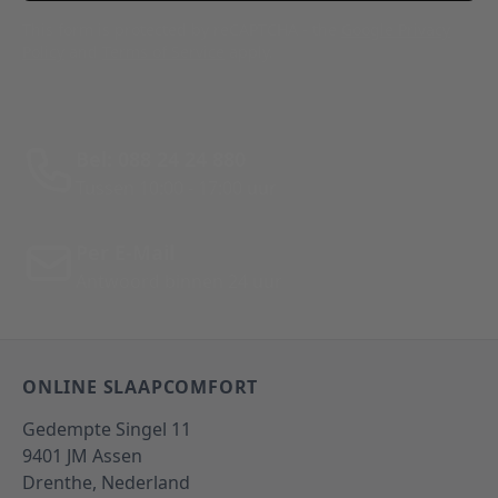
This form is protected by reCAPTCHA - the
Google Privacy
Policy
and
Terms of Service
apply.
Bel: 088 24 24 880
Tussen 10:00 - 17:00 uur
Per E-Mail
Antwoord binnen 24 uur
ONLINE SLAAPCOMFORT
Gedempte Singel 11
9401 JM
Assen
Drenthe,
Nederland