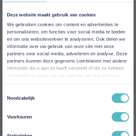
EAN
5700111258066
Deze website maakt gebruik van cookies
We gebruiken cookies om content en advertenties te
Prijs
personaliseren, om functies voor social media te bieden
€ 2.331,00
en om ons websiteverkeer te analyseren. Ook delen we
informatie over uw gebruik van onze site met onze
Levertijd
partners voor social media, adverteren en analyse. Deze
8 weken
partners kunnen deze gegevens combineren met andere
informatie die u aan ze heeft verstrekt of die ze hebben
Kleur
verzameld op basis van uw gebruik van hun services.
359 Taura Cappuccino
Vergeet je 5% korting
Toestemmingsselectie
Model
niet!
Noodzakelijk
Neah X 140 Sofa Bed with Standard Arms
Schrijf je in en ontvang direct een kortingscode
E-mail
Reviews
Voorkeuren
Aanmelden
Statistieken