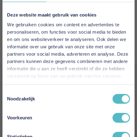
EAN
5700111258066
Deze website maakt gebruik van cookies
We gebruiken cookies om content en advertenties te
Prijs
personaliseren, om functies voor social media te bieden
€ 2.331,00
en om ons websiteverkeer te analyseren. Ook delen we
informatie over uw gebruik van onze site met onze
Levertijd
partners voor social media, adverteren en analyse. Deze
8 weken
partners kunnen deze gegevens combineren met andere
informatie die u aan ze heeft verstrekt of die ze hebben
Kleur
verzameld op basis van uw gebruik van hun services.
358 Taura Chocco
Vergeet je 5% korting
Toestemmingsselectie
Model
niet!
Noodzakelijk
Neah X 140 Sofa Bed with Standard Arms
Schrijf je in en ontvang direct een kortingscode
E-mail
Reviews
Voorkeuren
Aanmelden
Statistieken