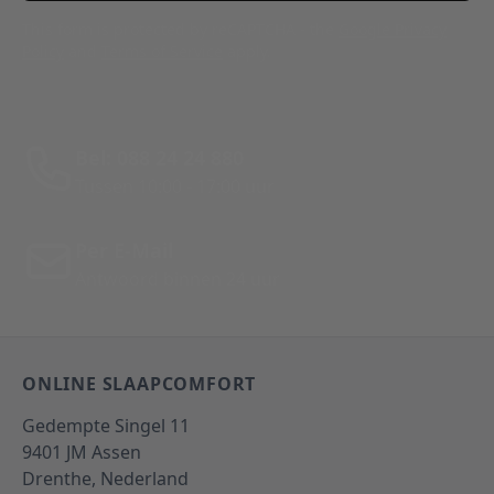
This form is protected by reCAPTCHA - the
Google Privacy
Policy
and
Terms of Service
apply.
Bel: 088 24 24 880
Tussen 10:00 - 17:00 uur
Per E-Mail
Antwoord binnen 24 uur
ONLINE SLAAPCOMFORT
Gedempte Singel 11
9401 JM
Assen
Drenthe,
Nederland