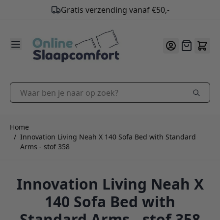
9.2
/10
Ga naar de inhoud
Offerte
Waar ben je naar op zoek?
Home
/
Innovation Living Neah X 140 Sofa Bed with Standard
Arms - stof 358
Innovation Living Neah X
140 Sofa Bed with
Standard Arms - stof 358