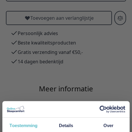
Toevoegen aan verlanglijstje
Persoonlijk advies
Beste kwaliteitsproducten
Gratis verzending vanaf €50,-
14 dagen bedenktijd
Meer informatie
Merk
Innovation Living
Toestemming
Details
Over