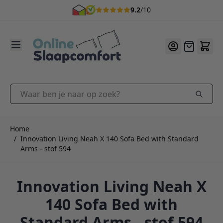
9.2
/10
Ga naar de inhoud
Offerte
Waar ben je naar op zoek?
Home
/
Innovation Living Neah X 140 Sofa Bed with Standard
Arms - stof 594
Innovation Living Neah X
140 Sofa Bed with
Standard Arms - stof 594