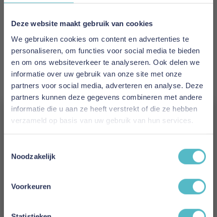
EAN
5700111258066
Deze website maakt gebruik van cookies
We gebruiken cookies om content en advertenties te
Prijs
personaliseren, om functies voor social media te bieden
€ 2.331,00
en om ons websiteverkeer te analyseren. Ook delen we
informatie over uw gebruik van onze site met onze
Levertijd
partners voor social media, adverteren en analyse. Deze
8 weken
partners kunnen deze gegevens combineren met andere
informatie die u aan ze heeft verstrekt of die ze hebben
Kleur
verzameld op basis van uw gebruik van hun services.
594 Corduroy Ivory
Vergeet je 5% korting
Toestemmingsselectie
Model
niet!
Noodzakelijk
Neah X 140 Sofa Bed with Standard Arms
Schrijf je in en ontvang direct een kortingscode
E-mail
Reviews
Voorkeuren
Aanmelden
Statistieken