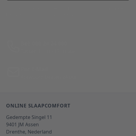
This form is protected by reCAPTCHA - the
Google Privacy
Policy
and
Terms of Service
apply.
Bel: 088 24 24 880
Tussen 10:00 - 17:00 uur
Per E-Mail
Antwoord binnen 24 uur
ONLINE SLAAPCOMFORT
Gedempte Singel 11
9401 JM
Assen
Drenthe,
Nederland