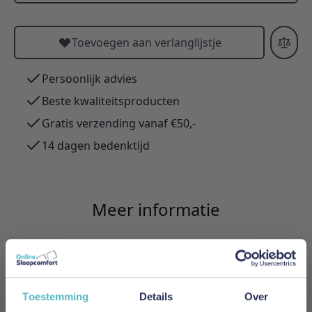
Toevoegen aan verlanglijstje
Persoonlijk advies
Beste kwaliteitsproducten
Gratis verzending vanaf €50,-
14 dagen bedenktijd
Meer informatie
Merk
Innovation Living
Toestemming
Details
Over