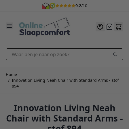
9.2
/10
Ga naar de inhoud
Offerte
Waar ben je naar op zoek?
Home
/
Innovation Living Neah Chair with Standard Arms - stof
894
Innovation Living Neah
Chair with Standard Arms -
stof 894