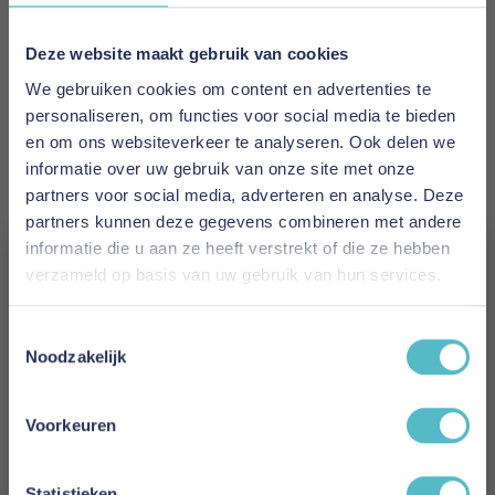
EAN
5700111256215
Deze website maakt gebruik van cookies
We gebruiken cookies om content en advertenties te
Prijs
personaliseren, om functies voor social media te bieden
€ 1.922,00
en om ons websiteverkeer te analyseren. Ook delen we
informatie over uw gebruik van onze site met onze
Levertijd
partners voor social media, adverteren en analyse. Deze
8 weken
partners kunnen deze gegevens combineren met andere
informatie die u aan ze heeft verstrekt of die ze hebben
Kleur
verzameld op basis van uw gebruik van hun services.
894
Vergeet je 5% korting
Toestemmingsselectie
Model
niet!
Noodzakelijk
Neah Chair with Standard Arms
Schrijf je in en ontvang direct een kortingscode
E-mail
Reviews
Voorkeuren
Aanmelden
Statistieken