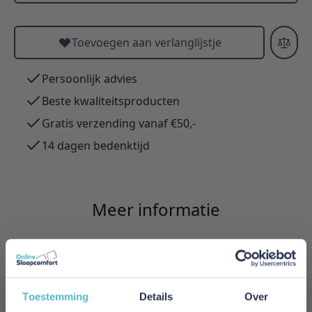
Toevoegen aan verlanglijstje
Persoonlijk advies
Beste kwaliteitsproducten
Gratis verzending vanaf €50,-
14 dagen bedenktijd
Meer informatie
Merk
Innovation Living
Toestemming
Details
Over