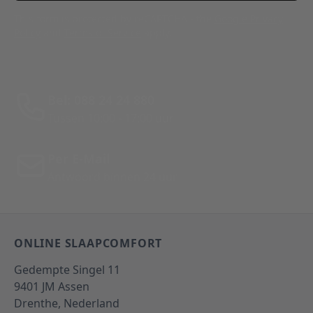
This form is protected by reCAPTCHA - the
Google Privacy
Policy
and
Terms of Service
apply.
Bel: 088 24 24 880
Tussen 10:00 - 17:00 uur
Per E-Mail
Antwoord binnen 24 uur
ONLINE SLAAPCOMFORT
Gedempte Singel 11
9401 JM
Assen
Drenthe,
Nederland