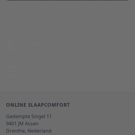
This form is protected by reCAPTCHA - the
Google Privacy
Policy
and
Terms of Service
apply.
Bel: 088 24 24 880
Tussen 10:00 - 17:00 uur
Per E-Mail
Antwoord binnen 24 uur
ONLINE SLAAPCOMFORT
Gedempte Singel 11
9401 JM
Assen
Drenthe,
Nederland