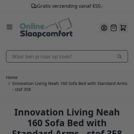
Gratis verzending vanaf €50,-
9.2
/10
Ga naar de inhoud
Offerte
Waar ben je naar op zoek?
Home
/
Innovation Living Neah 160 Sofa Bed with Standard Arms
- stof 358
Innovation Living Neah
160 Sofa Bed with
Standard Arms - stof 358