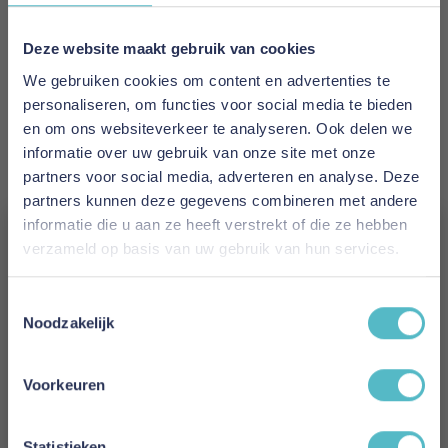
EAN
5700111307597
Deze website maakt gebruik van cookies
We gebruiken cookies om content en advertenties te
Prijs
personaliseren, om functies voor social media te bieden
€ 2.712,00
en om ons websiteverkeer te analyseren. Ook delen we
informatie over uw gebruik van onze site met onze
Levertijd
partners voor social media, adverteren en analyse. Deze
2 tot 4 weken
partners kunnen deze gegevens combineren met andere
informatie die u aan ze heeft verstrekt of die ze hebben
Kleur
verzameld op basis van uw gebruik van hun services.
358 Taura Chocco
Vergeet je 5% korting
Toestemmingsselectie
Model
niet!
Noodzakelijk
Neah 160 Sofa Bed with Standard Arms
Schrijf je in en ontvang direct een kortingscode
E-mail
Reviews
Voorkeuren
Aanmelden
Statistieken