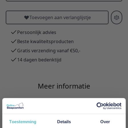
Toevoegen aan verlanglijstje
Persoonlijk advies
Beste kwaliteitsproducten
Gratis verzending vanaf €50,-
14 dagen bedenktijd
Meer informatie
Merk
Innovation Living
Toestemming
Details
Over