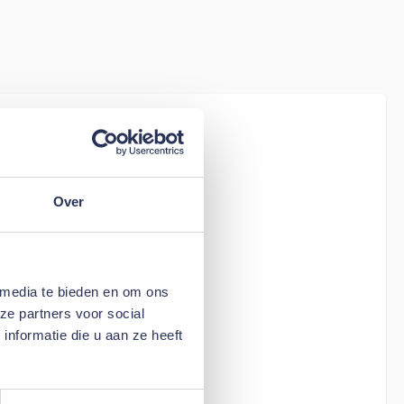
iew
tion Living
s - stof 318
Over
 media te bieden en om ons
ze partners voor social
nformatie die u aan ze heeft