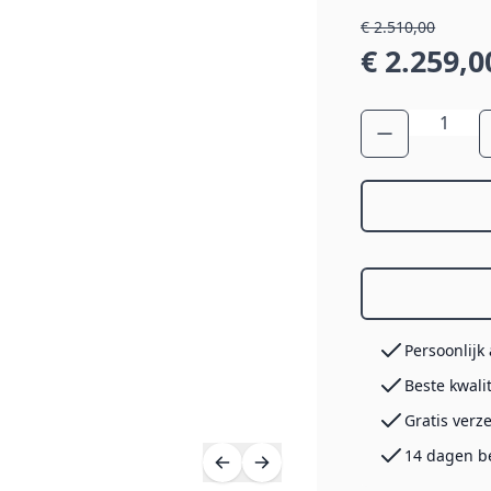
€ 2.510,00
€ 2.259,0
Aantal
Persoonlijk
Beste kwali
Gratis verz
14 dagen b