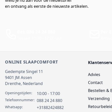
Meld je nu aan voor de nieuwsbrief
en ontvang als eerste de nieuwste artikelen.
Bel: 088 24 24 880
Per E
Tussen 10:00 - 17:00 uur
Antwo
ONLINE SLAAPCOMFORT
Klantenserv
Gedempte Singel 11
Advies
9401 JM
Assen
Contact
Drenthe,
Nederland
Bestellen & 
Openingstijden:
10:00 - 17:00
Verzending
Telefoonnummer:
088 24 24 880
Retourbelei
Whatsapp:
+31882424882