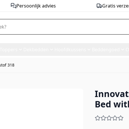
Persoonlijk advies
Gratis verze
Toppers
Dekbedden
Hoofdkussens
Beddengoed
O
stof 318
Innovat
fa Bed with Slim Arms - stof 
Bed wit