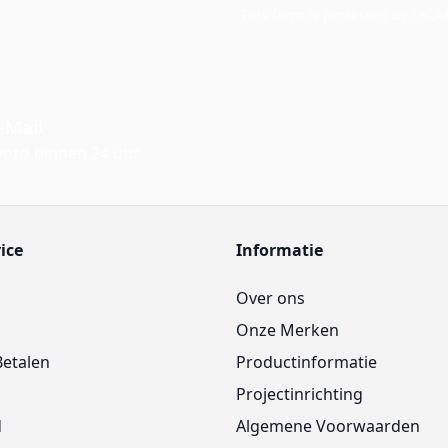
This form is protected by reC
-Mail
ord binnen 24 uur
ice
Informatie
Over ons
Onze Merken
Betalen
Productinformatie
Projectinrichting
d
Algemene Voorwaarden