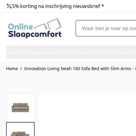
5% korting na inschrijving nieuwsbrief *
Ga naar de inhoud
Waar ben je naar op zoek?
Bedden
Slaapbanken
Lattenbodems
Matrassen
Home
/
Innovation Living Neah 160 Sofa Bed with Slim Arms - 
Innovation Living Neah 160 So