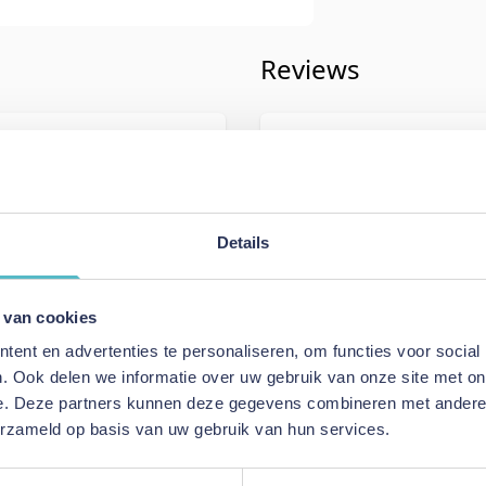
Reviews
iving
Schrijf uw eigen rev
987
U plaatst een review over:
Innova
Neah 160 Sofa Bed with Slim Arm
Details
Uw naam
n
Samenvatting
 van cookies
e Beige
Review
ent en advertenties te personaliseren, om functies voor social
a Bed with Slim Arms
. Ook delen we informatie over uw gebruik van onze site met on
e. Deze partners kunnen deze gegevens combineren met andere i
erzameld op basis van uw gebruik van hun services.
Review versturen