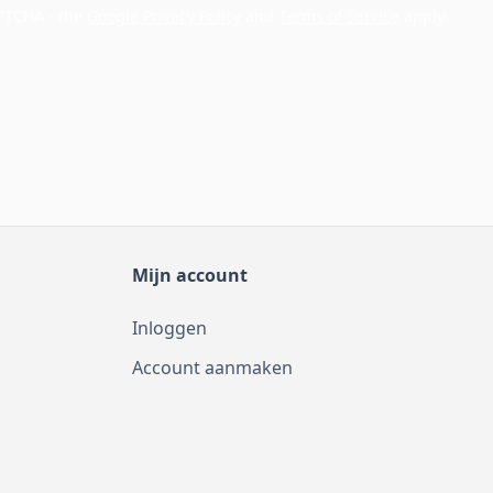
APTCHA - the
Google Privacy Policy
and
Terms of Service
apply.
Mijn account
Inloggen
Account aanmaken