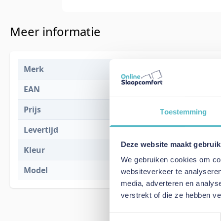
Meer informatie
Merk
Innovation L
EAN
5700111313
Prijs
€ 2.510,00
Toestemming
Levertijd
2 tot 4 weke
Deze website maakt gebruik
Kleur
318 Cordufin
We gebruiken cookies om cont
Model
Neah 160 Sof
websiteverkeer te analyseren
media, adverteren en analys
verstrekt of die ze hebben v
Toestemmingsselectie