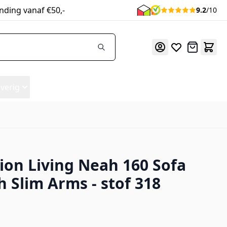
nding vanaf €50,-
9.2
/10
Offerte
verig
ion Living Neah 160 Sofa
318
h Slim Arms - stof 318