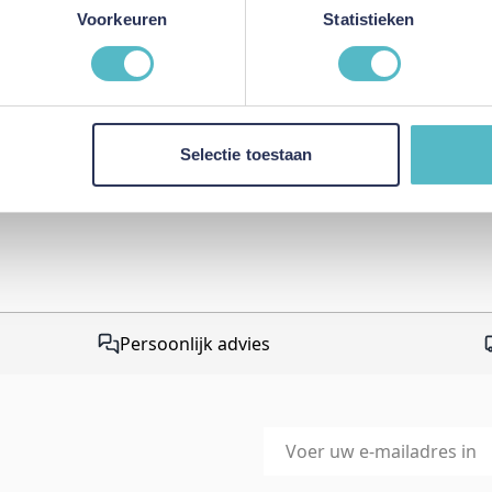
This form is protected by r
Voorkeuren
Statistieken
Google Privacy Policy
and
Te
apply.
Selectie toestaan
Persoonlijk advies
E-mailadres