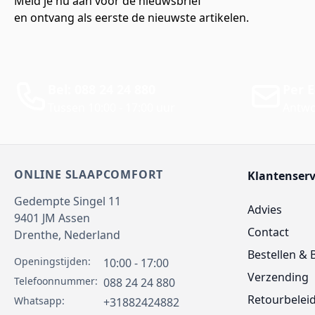
Meld je nu aan voor de nieuwsbrief
en ontvang als eerste de nieuwste artikelen.
Bel: 088 24 24 880
Per E
Tussen 10:00 - 17:00 uur
Antwo
ONLINE SLAAPCOMFORT
Klantenserv
Gedempte Singel 11
Advies
9401 JM
Assen
Contact
Drenthe,
Nederland
Bestellen & 
Openingstijden:
10:00 - 17:00
Verzending
Telefoonnummer:
088 24 24 880
Retourbelei
Whatsapp:
+31882424882