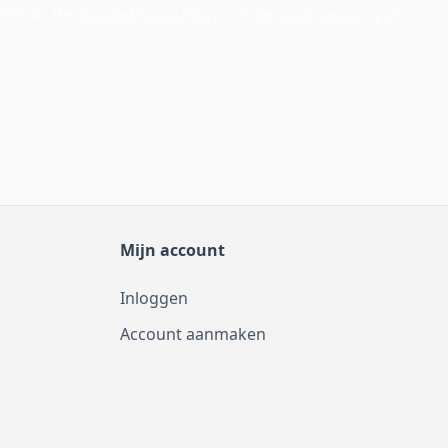
APTCHA - the
Google Privacy Policy
and
Terms of Service
apply.
Mijn account
Inloggen
Account aanmaken