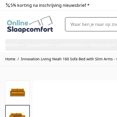
5% korting na inschrijving nieuwsbrief *
Ga naar de inhoud
Waar ben je naar op zoek?
Bedden
Slaapbanken
Lattenbodems
Matrassen
Home
/
Innovation Living Neah 160 Sofa Bed with Slim Arms - 
Innovation Living Neah 160 So