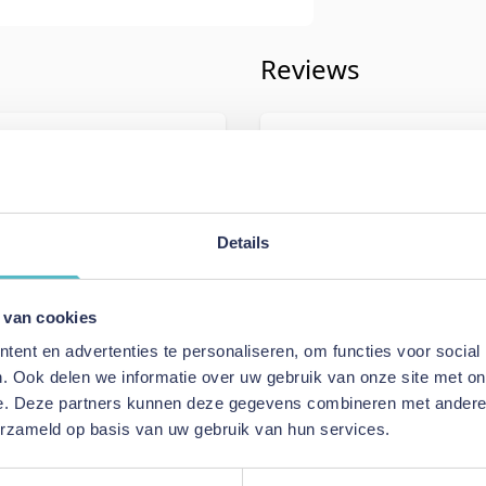
Reviews
iving
Schrijf uw eigen rev
987
U plaatst een review over:
Innova
Neah 160 Sofa Bed with Slim Arm
Details
Uw naam
n
Samenvatting
 van cookies
e Burned Curry
Review
ent en advertenties te personaliseren, om functies voor social
a Bed with Slim Arms
. Ook delen we informatie over uw gebruik van onze site met on
e. Deze partners kunnen deze gegevens combineren met andere i
erzameld op basis van uw gebruik van hun services.
Review versturen