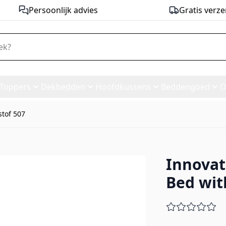
Persoonlijk advies
Gratis verze
Toppers
Dekbedden
Hoofdkussens
Beddengoed
O
stof 507
Innovat
fa Bed with Slim Arms - stof 
Bed wit