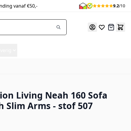
nding vanaf €50,-
9.2
/10
Offerte
verig
ion Living Neah 160 Sofa
507
h Slim Arms - stof 507