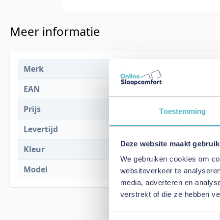
Meer informatie
Merk
Innovation L
EAN
5700111313
Prijs
€ 2.510,00
Toestemming
Levertijd
2 tot 4 weke
Deze website maakt gebruik
Kleur
507 Eleganc
We gebruiken cookies om cont
Model
Neah 160 Sof
websiteverkeer te analyseren
media, adverteren en analys
verstrekt of die ze hebben v
Toestemmingsselectie