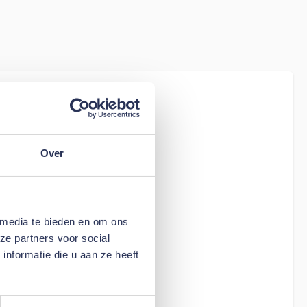
iew
tion Living
s - stof 507
Over
 media te bieden en om ons
ze partners voor social
nformatie die u aan ze heeft