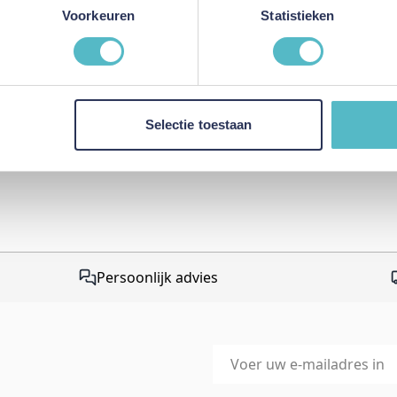
This form is protected by r
Voorkeuren
Statistieken
Google Privacy Policy
and
Te
apply.
Selectie toestaan
Persoonlijk advies
E-mailadres