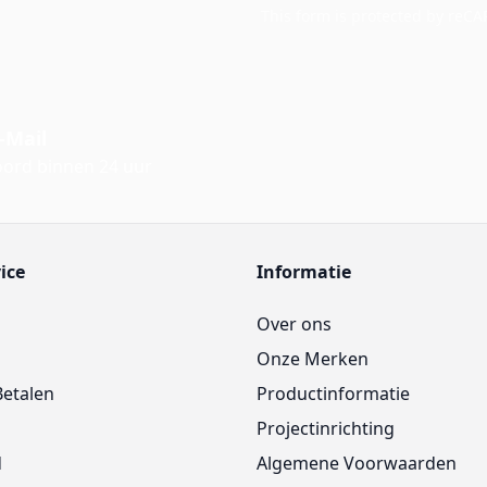
This form is protected by reC
-Mail
ord binnen 24 uur
ice
Informatie
Over ons
Onze Merken
Betalen
Productinformatie
Projectinrichting
d
Algemene Voorwaarden