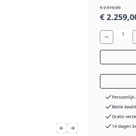
€ 2.510,00
€ 2.259,0
Aantal
Persoonlijk
Beste kwali
Gratis verz
14 dagen b